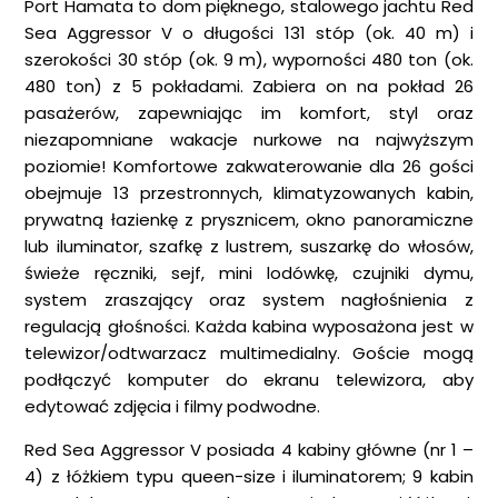
Port Hamata to dom pięknego, stalowego jachtu Red
Sea Aggressor V o długości 131 stóp (ok. 40 m) i
szerokości 30 stóp (ok. 9 m), wyporności 480 ton (ok.
480 ton) z 5 pokładami. Zabiera on na pokład 26
pasażerów, zapewniając im komfort, styl oraz
niezapomniane wakacje nurkowe na najwyższym
poziomie! Komfortowe zakwaterowanie dla 26 gości
obejmuje 13 przestronnych, klimatyzowanych kabin,
prywatną łazienkę z prysznicem, okno panoramiczne
lub iluminator, szafkę z lustrem, suszarkę do włosów,
świeże ręczniki, sejf, mini lodówkę, czujniki dymu,
system zraszający oraz system nagłośnienia z
regulacją głośności. Każda kabina wyposażona jest w
telewizor/odtwarzacz multimedialny. Goście mogą
podłączyć komputer do ekranu telewizora, aby
edytować zdjęcia i filmy podwodne.
Red Sea Aggressor V posiada 4 kabiny główne (nr 1 –
4) z łóżkiem typu queen-size i iluminatorem; 9 kabin