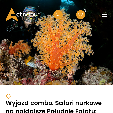
0
Wyjazd combo. Safari nurkowe
na najdalsze Południe Egiptu: