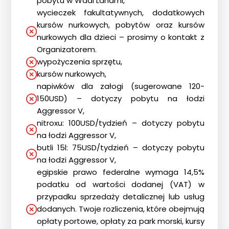
pobytu w Wadi Lahami,
wycieczek fakultatywnych, dodatkowych
kursów nurkowych, pobytów oraz kursów
nurkowych dla dzieci – prosimy o kontakt z
Organizatorem.
wypożyczenia sprzętu,
kursów nurkowych,
napiwków dla załogi (sugerowane 120-
150USD) – dotyczy pobytu na łodzi
Aggressor V,
nitroxu: 100USD/tydzień – dotyczy pobytu
na łodzi Aggressor V,
butli 15l: 75USD/tydzień – dotyczy pobytu
na łodzi Aggressor V,
egipskie prawo federalne wymaga 14,5%
podatku od wartości dodanej (VAT) w
przypadku sprzedaży detalicznej lub usług
dodanych. Twoje rozliczenia, które obejmują
opłaty portowe, opłaty za park morski, kursy