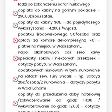
łodzi po zakończeniu safari nurkowego
dopłata do kabiny na górnym pokładzie –
290,00zł/os./safari,
dopłaty do kabiny SGL – do pojedyńczego
wykorzystania – 4.200zł/wyjazd,
podatku środowiskowego 5€/osoba oraz
opłaty za komorę dekompresyjną 7€ –
płatne na miejscu w Wadi Lahami,,
napoi alkoholowych, coli zero, kawy
speciality, soków i niektórych przekąsek –
dotyczy pobytu w Wadi Lahami,
dodatkowych nurkowań, w tym: nurkowanie
na rafach zew. Fury Shoals – np. Sataya
20€/osoba/2 nurkowania – dotyczy pobytu
w Wadi Lahami,
dopłaty do przedłużenia doby hotelowej
(zakwaterowanie od godz. 14:00 /
wykwaterowanie do godz. 12:00) – dotyczy