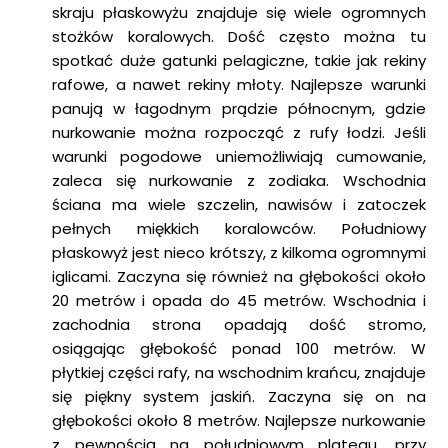
skraju płaskowyżu znajduje się wiele ogromnych
stożków koralowych. Dość często można tu
spotkać duże gatunki pelagiczne, takie jak rekiny
rafowe, a nawet rekiny młoty. Najlepsze warunki
panują w łagodnym prądzie północnym, gdzie
nurkowanie można rozpocząć z rufy łodzi. Jeśli
warunki pogodowe uniemożliwiają cumowanie,
zaleca się nurkowanie z zodiaka. Wschodnia
ściana ma wiele szczelin, nawisów i zatoczek
pełnych miękkich koralowców. Południowy
płaskowyż jest nieco krótszy, z kilkoma ogromnymi
iglicami. Zaczyna się również na głębokości około
20 metrów i opada do 45 metrów. Wschodnia i
zachodnia strona opadają dość stromo,
osiągając głębokość ponad 100 metrów. W
płytkiej części rafy, na wschodnim krańcu, znajduje
się piękny system jaskiń. Zaczyna się on na
głębokości około 8 metrów. Najlepsze nurkowanie
z pewnością na południowym plateau, przy