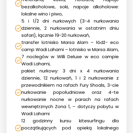
Blog
bezalkoholowe, soki, napoje alkoholowe:
DAN
lokalne wino i piwo,
5 i 1/2 dni nurkowych (3-4 nurkowania
Kontakt
dziennie, 2 nurkowania w ostatnim dniu
safari), łącznie 19-20 nurkowań,
transfer lotnisko Marsa Alam – łódź- eco
camp Wadi Lahami – lotnisko w Marsa Alam,
7 noclegów w Willi Deluxe w eco campie
Wadi Lahami,
pakiet nurkowy: 3 dni x 4 nurkowania
dziennie, 12 nurkowań, 1 i 2 nurkowanie z
przewodnikiem na rafach Fury Shoals, 3-cie
nurkowanie popołudniowe oraz 4-te
nurkowanie nocne w parach na rafach
wewnętrznych Zona 1, – dotyczy pobytu w
Wadi Lahami
12 godzinny kursu kitesurfingu dla
początkujących pod opieką lokalnego