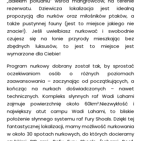
„dalekim południu” wśród mangrowców, na terenie
rezerwatu. Dziewicza lokalizacja jest idealną
propozycją dla nurków oraz miłośników ptaków, a
także pustynnej fauny (jest to miejsce jakiego nie
znacie!). Jeśli uwielbiasz nurkować i swobodnie
czujesz się na łonie przyrody mieszkając bez
zbędnych luksusów, to jest to miejsce jest
wymarzone dla Ciebie!
Program nurkowy dobrany został tak, by sprostać
oczekiwaniom osób o różnych poziomach
zaawansowania – zaczynając od początkujących, a
kończąc na nurkach doświadczonych – nawet
technicznych. Kompleks słynnych raf Wadi Lahami
zajmuje powierzchnię około 60km².Niezwykłość i
największy atut campu Wadi Lahami, to bliskie
położenie słynnego systemu raf Fury Shoals. Dzięki tej
fantastycznej lokalizacji, mamy możliwość nurkowania
w około 30 spotach nurkowych, do których docieramy