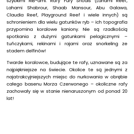
szybkimi RIB-ami. Rafy Fury Shoals (Lahami Reef,
Lahami Shabrour, Shaab Mansour, Abu Galawa,
Claudia Reef, Playground Reef i wiele innych) są
schronieniem dla wielu gatunków ryb – ich topografia
przypomina koralowe kaniony. Nie są rzadkością
spotkania z dużymi gatunkami pelagicznymi –
tuńczykami, rekinami i rajami oraz snorkeling ze
stadem delfinów!
Twarde koralowce, budujące te rafy, uznawane są za
najpiękniejsze na świecie. Okolice te są jednymi z
najatrakcyjniejszych miejsc do nurkowania w obrębie
całego basenu Morza Czerwonego – okoliczne rafy
zachowały się w stanie nienaruszonym od ponad 20
lat!