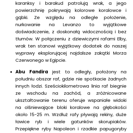
karanksy i barakud patrolują wrak, a jego
powierzchnię pokrywają kolorowe koralowce i
gąbki. Ze względu na odległe położenie,
nurkowanie na Levanzo to wyjątkowe
doświadczenie, z doskonałą widocznością i bez
tłumów. W połączeniu z dziewiczymi rafami Elby,
wrak ten stanowi wyjątkowy dodatek do naszej
wyprawy eksplorującej najdalsze zakątki Morza
Czerwonego w Egipcie.
Abu Fandira
jest to odległy, położony na
południu obszar raf, gdzie nie spotkacie żadnych
innych łodzi. Sześciokilometrowa linia raf biegnie
ze wschodu na zachód, a zróżnicowane
ukształtowanie terenu oferuje wspaniałe widoki
na olśniewające bloki koralowe na głębokości
około 15-25 m. Wzdłuż rafy pływają rekiny, duże
ławice ryb i wiele gatunków skorupiaków.
Przepiękne ryby Napoleon i rzadkie papugoryby