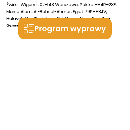
Żwirki i Wigury 1, 02-143 Warszawa, Polska
HH4R+28F,
Marsa Alam, Al-Bahr al-Ahmar, Egipt
79PH+8JV,
Halayeb We Shalateen Rd, Marsa Alam, Red Sea
Governorate, Egipt
Program wyprawy