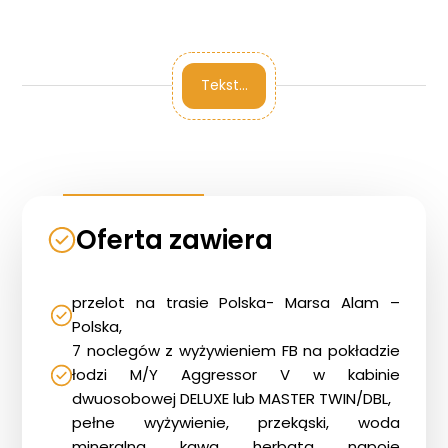
Tekst…
Oferta zawiera
Strona główna !!!
przelot na trasie Polska- Marsa Alam –
Polska,
O nas
7 noclegów z wyżywieniem FB na pokładzie
Wyprawy Nurkowe
łodzi M/Y Aggressor V w kabinie
Gdzie i kiedy nurkować
dwuosobowej DELUXE lub MASTER TWIN/DBL,
pełne wyżywienie, przekąski, woda
Galeria
mineralna, kawa, herbata, napoje