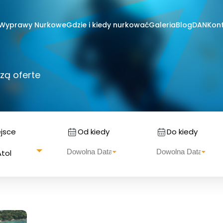
Wyprawy Nurkowe
Gdzie i kiedy nurkować
Galeria
Blog
DAN
Kon
zą oferte
ejsce
Od kiedy
Do kiedy
Atol