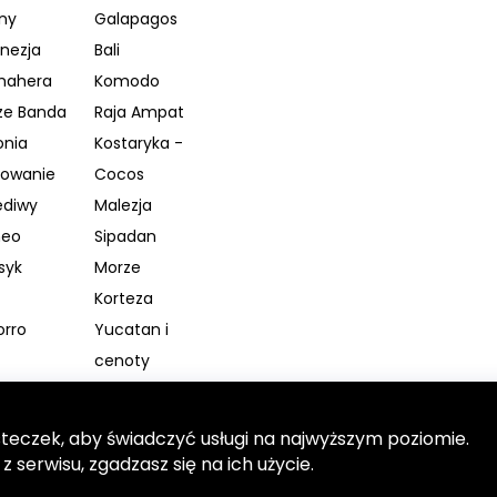
iny
Galapagos
nezja
Bali
mahera
Komodo
ze Banda
Raja Ampat
onia
Kostaryka -
kowanie
Cocos
ediwy
Malezja
neo
Sipadan
syk
Morze
Korteza
orro
Yucatan i
cenoty
au
Spitsbergen
Lanka
Tajlandia
steczek, aby świadczyć usługi na najwyższym poziomie.
ga
Truk
 serwisu, zgadzasz się na ich użycie.