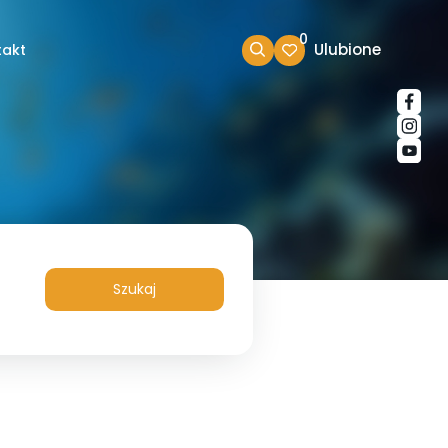
0
Ulubione
takt
Szukaj