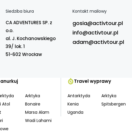
Siedziba biura
Kontakt mailowy
CA ADVENTURES SP. z
gosia@activtour.pl
o.o.
info@activtour.pl
al. J. Kochanowskiego
adam@activtour.pl
39/ lok. 1
51-602 Wrocław
Zanurkuj
Travel wyprawy
arktyda
Arktyka
Antarktyda
Arktyka
i Atol
Bonaire
Kenia
Spitsbergen
t
Marsa Alam
Uganda
ri
Wadi Lahami
kowe