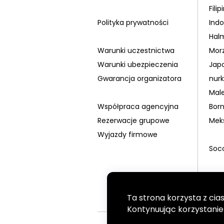
Filip
Polityka prywatności
Indo
Hal
Warunki uczestnictwa
Mor
Warunki ubezpieczenia
Jap
Gwarancja organizatora
nur
Mal
Współpraca agencyjna
Bor
Rezerwacje grupowe
Mek
Wyjazdy firmowe
Soc
Pal
Sri 
Ta strona korzysta z cia
Ton
Kontynuując korzystanie z