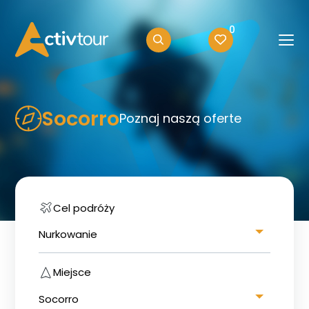
0
Socorro
Poznaj naszą oferte
Cel podróży
Nurkowanie
Miejsce
Socorro