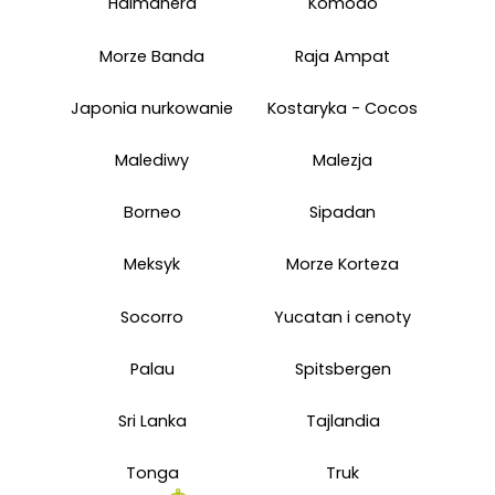
Halmahera
Komodo
Morze Banda
Raja Ampat
Japonia nurkowanie
Kostaryka - Cocos
Malediwy
Malezja
Borneo
Sipadan
Meksyk
Morze Korteza
Socorro
Yucatan i cenoty
Palau
Spitsbergen
Sri Lanka
Tajlandia
Tonga
Truk