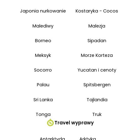
Japonia nurkowanie
Kostaryka - Cocos
Malediwy
Malezja
Borneo
Sipadan
Meksyk
Morze Korteza
Socorro
Yucatan i cenoty
Palau
Spitsbergen
Sri Lanka
Tajlandia
Tonga
Truk
Travel wyprawy
Antarktyda
Arktyka