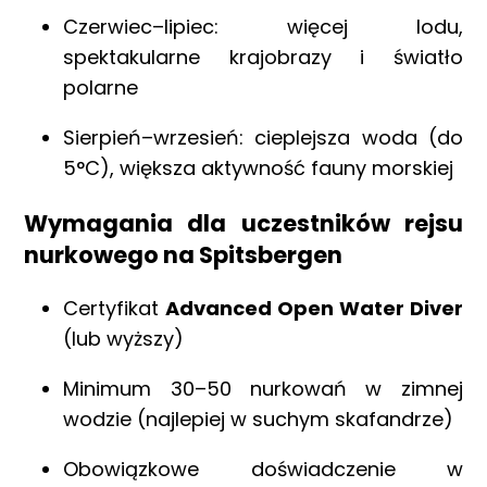
Strona główna !!!
Czerwiec–lipiec: więcej lodu,
O nas
spektakularne krajobrazy i światło
Wyprawy Nurkowe
polarne
Gdzie i kiedy nurkować
Sierpień–wrzesień: cieplejsza woda (do
Galeria
5°C), większa aktywność fauny morskiej
Blog
DAN
Wymagania dla uczestników rejsu
nurkowego na Spitsbergen
Kontakt
Certyfikat
Advanced Open Water Diver
(lub wyższy)
Minimum 30–50 nurkowań w zimnej
wodzie (najlepiej w suchym skafandrze)
Obowiązkowe doświadczenie w