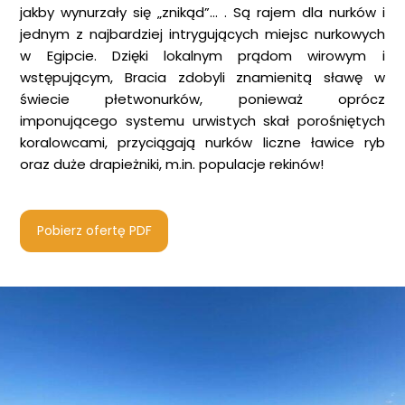
jakby wynurzały się „znikąd”… . Są rajem dla nurków i
jednym z najbardziej intrygujących miejsc nurkowych
w Egipcie. Dzięki lokalnym prądom wirowym i
wstępującym, Bracia zdobyli znamienitą sławę w
świecie płetwonurków, ponieważ oprócz
imponującego systemu urwistych skał porośniętych
koralowcami, przyciągają nurków liczne ławice ryb
oraz duże drapieżniki, m.in. populacje rekinów!
Pobierz ofertę PDF