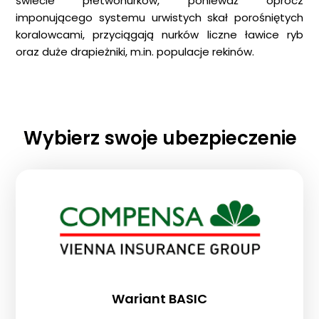
świecie płetwonurków, ponieważ oprócz
imponującego systemu urwistych skał porośniętych
koralowcami, przyciągają nurków liczne ławice ryb
oraz duże drapieżniki, m.in. populacje rekinów.
Wybierz swoje ubezpieczenie
Wariant BASIC