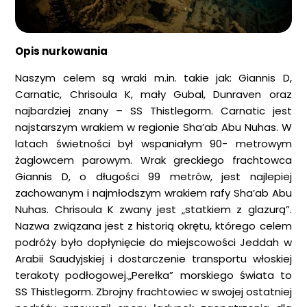
Opis nurkowania
Naszym celem są wraki m.in. takie jak: Giannis D,
Carnatic, Chrisoula K, mały Gubal, Dunraven oraz
najbardziej znany – SS Thistlegorm. Carnatic jest
najstarszym wrakiem w regionie Sha’ab Abu Nuhas. W
latach świetności był wspaniałym 90- metrowym
żaglowcem parowym. Wrak greckiego frachtowca
Giannis D, o długości 99 metrów, jest najlepiej
zachowanym i najmłodszym wrakiem rafy Sha’ab Abu
Nuhas. Chrisoula K zwany jest „statkiem z glazurą”.
Nazwa związana jest z historią okrętu, którego celem
podróży było dopłynięcie do miejscowości Jeddah w
Arabii Saudyjskiej i dostarczenie transportu włoskiej
terakoty podłogowej.„Perełka” morskiego świata to
SS Thistlegorm. Zbrojny frachtowiec w swojej ostatniej