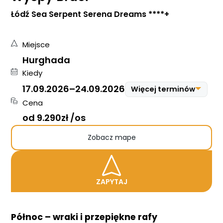
Łódź Sea Serpent Serena Dreams ****+
Miejsce
Hurghada
Kiedy
17.09.2026
–
24.09.2026
Więcej terminów
Cena
17.09.2026
–
24.09.2026
od 9.290zł /os
06.05.2027
–
13.05.2027
Zobacz mape
ZAPYTAJ
Północ – wraki i przepiękne rafy