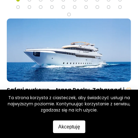
Safari nurkowe – trasa Rocky, Zabargad i
St. Johns – Łódź Sea Serpent
Ta strona korzysta z ciasteczek, aby świadczyć usługi na
najwyższym poziomie. Kontynuując korzystanie z serwisu,
od 9.490zł /os
zgadzasz się na ich użycie.
31.10.2026
–
07.11.2026
Akceptuję