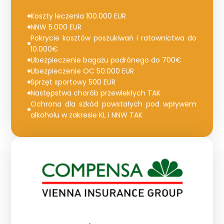
Koszty leczenia 100.000 EUR
NNW 5.000 EUR
Pokrycie kosztów poszukiwań i ratownictwa do
10.000€
Ubezpieczenie bagażu podrónego do 700€
Ubezpieczenie OC 50.000 EUR
Sprzęt sportowy 500 EUR
Następstwa chorób przewlekłych TAK
Ochrona dla szkód powstałych pod wpływem
alkoholu w zakresie KL i NNW TAK