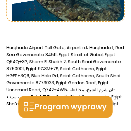
Hurghada Airport Toll Gate, Airport rd، Hurghada 1, Red
Sea Governorate 84511, Egipt
Strait of Gubal, Egipt
Q64Q+3P, Sharm El Sheikh 2, South Sinai Governorate
8750001, Egipt
9C3M+7F, Saint Catherine, Egipt
HGFP+3Q6, Blue Hole Rd, Saint Catherine, South Sinai
Governorate 8773033, Egipt
Gordon Reef, Egipt
Unnamed Road, Q742+4W5، ثان شرم الشيخ، محافظة
جنوب سيناء، Egipt
El Tor, South Sinai Governorate, Egipt
Sha`ab Abu Nuhas,, Egipt
Marina w Hurghadzie, Egipt
Program wyprawy