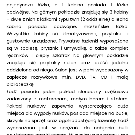
pojedyncze łóżka, a 1 kabina posiada 1 łóżko
podwójne. Na górnym pokładzie znajdują się 3 kabiny
– dwie z nich z łóżkami typu twin (2 oddzielne) a jedna
kabina posiada podwójne, małżeńskie łóżko.
Wszystkie kabiny są klimatyzowane, przytulne i
gustownie urządzone. Prywatne łazienki wyposażone
są w toaletę, prysznic i umywalkę, a także komplet
ręczników i ciepły szlafrok. Na głównym pokładzie
znajduje się przytulny salon oraz część jadalna
oddzielona od niego. Salon jest w pełni wyposażony w
zaplecze rozrywkowe m.in. DVD, TV, CD i małą
biblioteczkę.
Łódź posiada jeden pokład słoneczny częściowo
zadaszony z materacami, małym barem i stołem.
Pokład nurkowy zapewnia wystarczająco dużo
miejsca dla wygody nurków, posiada miejsce na butle,
skrzynki na sprzęt oraz ogólnodostępną łazienkę. Łódź
wyposażona jest w sprężarki do nabijania butli
powietrzem oraz Nitroxem. W swoim wyposażeniu ma