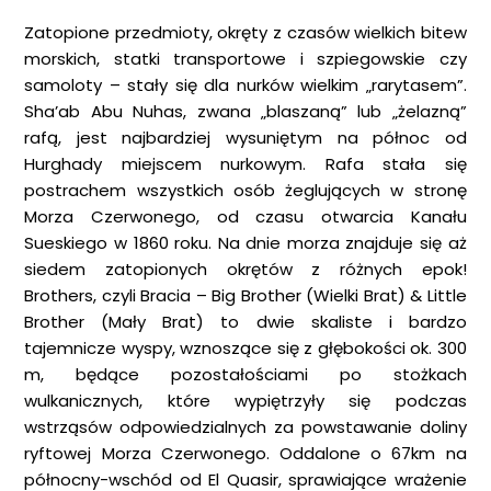
Zatopione przedmioty, okręty z czasów wielkich bitew
morskich, statki transportowe i szpiegowskie czy
samoloty – stały się dla nurków wielkim „rarytasem”.
Sha’ab Abu Nuhas, zwana „blaszaną” lub „żelazną”
rafą, jest najbardziej wysuniętym na północ od
Hurghady miejscem nurkowym. Rafa stała się
postrachem wszystkich osób żeglujących w stronę
Morza Czerwonego, od czasu otwarcia Kanału
Sueskiego w 1860 roku. Na dnie morza znajduje się aż
siedem zatopionych okrętów z różnych epok!
Brothers, czyli Bracia – Big Brother (Wielki Brat) & Little
Brother (Mały Brat) to dwie skaliste i bardzo
tajemnicze wyspy, wznoszące się z głębokości ok. 300
m, będące pozostałościami po stożkach
wulkanicznych, które wypiętrzyły się podczas
wstrząsów odpowiedzialnych za powstawanie doliny
ryftowej Morza Czerwonego. Oddalone o 67km na
północny-wschód od El Quasir, sprawiające wrażenie