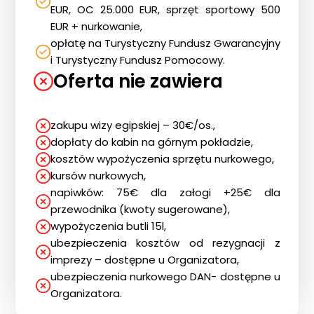
EUR, OC 25.000 EUR, sprzęt sportowy 500
EUR + nurkowanie,
opłatę na Turystyczny Fundusz Gwarancyjny
i Turystyczny Fundusz Pomocowy.
Oferta nie zawiera
zakupu wizy egipskiej – 30€/os.,
dopłaty do kabin na górnym pokładzie,
kosztów wypożyczenia sprzętu nurkowego,
kursów nurkowych,
napiwków: 75€ dla załogi +25€ dla
przewodnika (kwoty sugerowane),
Strona główna !!!
wypożyczenia butli 15l,
O nas
ubezpieczenia kosztów od rezygnacji z
Wyprawy Nurkowe
imprezy – dostępne u Organizatora,
ubezpieczenia nurkowego DAN- dostępne u
Gdzie i kiedy nurkować
Organizatora.
Galeria