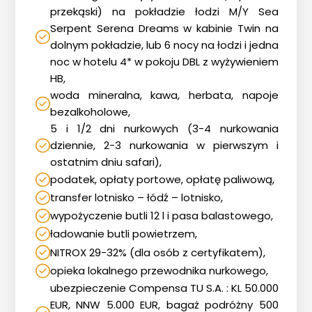
przekąski) na pokładzie łodzi M/Y Sea
Serpent Serena Dreams w kabinie Twin na
dolnym pokładzie, lub 6 nocy na łodzi i jedna
noc w hotelu 4* w pokoju DBL z wyżywieniem
HB,
woda mineralna, kawa, herbata, napoje
bezalkoholowe,
5 i 1/2 dni nurkowych (3-4 nurkowania
dziennie, 2-3 nurkowania w pierwszym i
ostatnim dniu safari),
podatek, opłaty portowe, opłatę paliwową,
transfer lotnisko – łódź – lotnisko,
wypożyczenie butli 12 l i pasa balastowego,
ładowanie butli powietrzem,
NITROX 29-32% (dla osób z certyfikatem),
opieka lokalnego przewodnika nurkowego,
ubezpieczenie Compensa TU S.A. : KL 50.000
EUR, NNW 5.000 EUR, bagaż podróżny 500