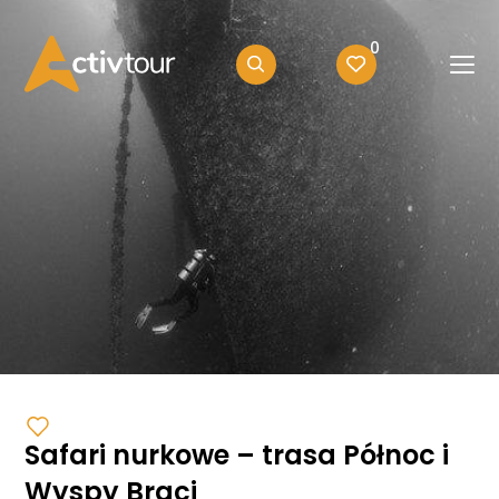
0
Safari nurkowe – trasa Północ i
Wyspy Braci