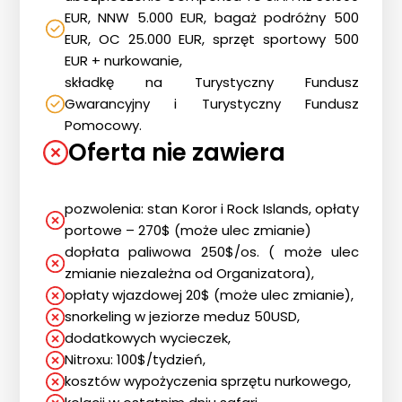
EUR, NNW 5.000 EUR, bagaż podróżny 500
EUR, OC 25.000 EUR, sprzęt sportowy 500
EUR + nurkowanie,
składkę na Turystyczny Fundusz
Gwarancyjny i Turystyczny Fundusz
Pomocowy.
Oferta nie zawiera
pozwolenia: stan Koror i Rock Islands, opłaty
portowe – 270$ (może ulec zmianie)
dopłata paliwowa 250$/os. ( może ulec
Strona główna !!!
zmianie niezależna od Organizatora),
opłaty wjazdowej 20$ (może ulec zmianie),
O nas
snorkeling w jeziorze meduz 50USD,
Wyprawy Nurkowe
dodatkowych wycieczek,
Gdzie i kiedy nurkować
Nitroxu: 100$/tydzień,
kosztów wypożyczenia sprzętu nurkowego,
Galeria