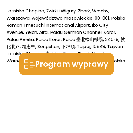
Lotnisko Chopina, Żwirki i Wigury, Zbarż, Włochy,
Warszawa, województwo mazowieckie, 00-001, Polska
Roman Tmetuchl International Airport, Iko City
Avenue, Yelch, Airai, Palau
German Channel, Koror,
Palau
Peleliu, Palau
Koror, Palau
臺北松山機場, 340-9, 敦
化北路, 精忠里, Songshan, 下埤頭, Tajpej, 10548, Tajwan
Lotnisko Chopina, Żwirki i Wigury, Zbarż, Włochy,
Warszawa, województwo mazowieckie, 00-001, Polska
Program wyprawy