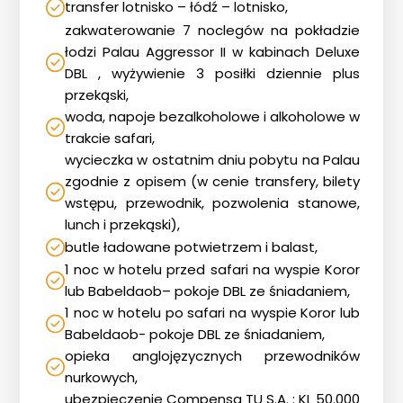
transfer lotnisko – łódź – lotnisko,
zakwaterowanie 7 noclegów na pokładzie
łodzi Palau Aggressor II w kabinach Deluxe
DBL , wyżywienie 3 posiłki dziennie plus
przekąski,
woda, napoje bezalkoholowe i alkoholowe w
trakcie safari,
wycieczka w ostatnim dniu pobytu na Palau
zgodnie z opisem (w cenie transfery, bilety
wstępu, przewodnik, pozwolenia stanowe,
lunch i przekąski),
butle ładowane potwietrzem i balast,
1 noc w hotelu przed safari na wyspie Koror
lub Babeldaob– pokoje DBL ze śniadaniem,
1 noc w hotelu po safari na wyspie Koror lub
Babeldaob- pokoje DBL ze śniadaniem,
opieka anglojęzycznych przewodników
nurkowych,
ubezpieczenie Compensa TU S.A. : KL 50.000