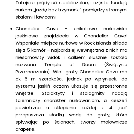
Tutejsze prądy są nieobliczalne, i często fundują
nurkom „jazdę bez trzymanki” pomiędzy stromymi
skałami i ławicami.
Chandelier Cave – unikatowe nurkowisko
jaskiniowe znajdziecie w Chandelier Cave!
Wspaniałe miejsce nurkowe w Rock Islands składa
się z 5 komór – najbardziej wewnętrzna z nich ma
niesamowity widok i całkiem słusznie została
nazwana Temple of Doom (Świątynia
Przeznaczenia). Wlot groty Chandelier Cave ma
ok 5 m szerokości, jednak po wpłynięciu do
systemu jaskiń oczom ukazuje się przestronne
wnętrze. Stalaktyty i stalagmity nadają
tajemniczy charakter nurkowaniom, a kieszeń
powietrzna u sklepienia każdej z 4 „sal”
przepuszcza słodką wodę do groty, która
spływając po ścianach, tworzy malownicze
draperie.