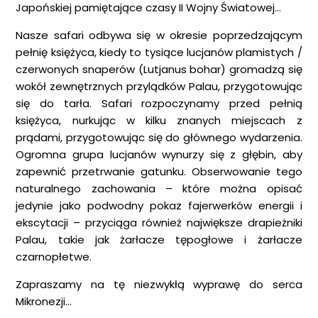
Japońskiej pamiętające czasy II Wojny Światowej…
Nasze safari odbywa się w okresie poprzedzającym
pełnię księżyca, kiedy to tysiące lucjanów plamistych /
czerwonych snaperów (Lutjanus bohar) gromadzą się
wokół zewnętrznych przylądków Palau, przygotowując
się do tarła. Safari rozpoczynamy przed pełnią
księżyca, nurkując w kilku znanych miejscach z
prądami, przygotowując się do głównego wydarzenia.
Ogromna grupa lucjanów wynurzy się z głębin, aby
zapewnić przetrwanie gatunku. Obserwowanie tego
naturalnego zachowania – które można opisać
jedynie jako podwodny pokaz fajerwerków energii i
ekscytacji – przyciąga również największe drapieżniki
Palau, takie jak żarłacze tępogłowe i żarłacze
czarnopłetwe.
Zapraszamy na tę niezwykłą wyprawę do serca
Mikronezji…