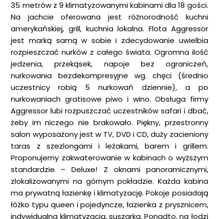
35 metrów z 9 klimatyzowanymi kabinami dla 18 gości.
Na jachcie oferowana jest różnorodność kuchni
amerykańskiej, grill, kuchnia lokalna. Flota Aggressor
jest marką samą w sobie i zdecydowanie uwielbia
rozpieszczać nurków z całego świata. Ogromna ilość
jedzenia, przekąsek, napoje bez ograniczeń,
nurkowania bezdekompresyjne wg. chęci (średnio
uczestnicy robią 5 nurkowań dziennie), a po
nurkowaniach gratisowe piwo i wino. Obsługa firmy
Aggressor lubi rozpuszczać uczestników safari i dbać,
żeby im niczego nie brakowało. Piękny, przestronny
salon wyposażony jest w TV, DVD i CD, duży zacieniony
taras z szezlongami i leżakami, barem i grillem.
Proponujemy zakwaterowanie w kabinach o wyższym
standardzie – Deluxe! Z oknami panoramicznymi,
zlokalizowanymi na górnym pokładzie. Każda kabina
ma prywatną łazienkę i klimatyzację. Pokoje posiadają
łóżko typu queen i pojedyncze, łazienka z prysznicem,
indywidualna klimatyzacja, suszarka. Ponadto, na łodzi