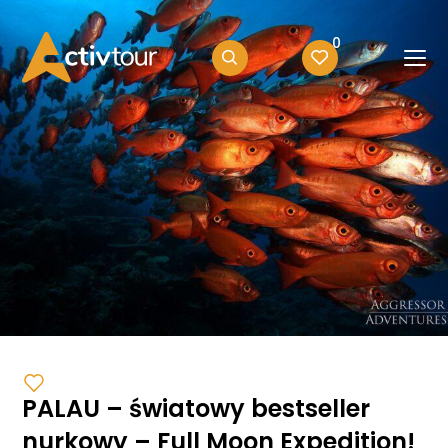
0
PALAU – światowy bestseller
nurkowy – Full Moon Expedition!