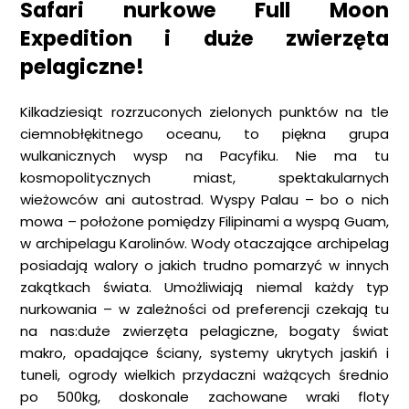
Safari nurkowe Full Moon
Expedition i duże zwierzęta
pelagiczne!
Kilkadziesiąt rozrzuconych zielonych punktów na tle
ciemnobłękitnego oceanu, to piękna grupa
wulkanicznych wysp na Pacyfiku. Nie ma tu
kosmopolitycznych miast, spektakularnych
wieżowców ani autostrad. Wyspy Palau – bo o nich
mowa – położone pomiędzy Filipinami a wyspą Guam,
w archipelagu Karolinów. Wody otaczające archipelag
posiadają walory o jakich trudno pomarzyć w innych
zakątkach świata. Umożliwiają niemal każdy typ
nurkowania – w zależności od preferencji czekają tu
na nas:duże zwierzęta pelagiczne, bogaty świat
makro, opadające ściany, systemy ukrytych jaskiń i
tuneli, ogrody wielkich przydaczni ważących średnio
po 500kg, doskonale zachowane wraki floty