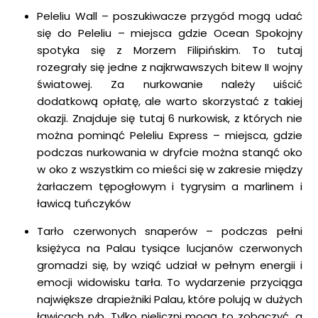
Peleliu Wall – poszukiwacze przygód mogą udać
się do Peleliu – miejsca gdzie Ocean Spokojny
spotyka się z Morzem Filipińskim. To tutaj
rozegrały się jedne z najkrwawszych bitew II wojny
światowej. Za nurkowanie należy uiścić
dodatkową opłatę, ale warto skorzystać z takiej
okazji. Znajduje się tutaj 6 nurkowisk, z których nie
można pominąć Peleliu Express – miejsca, gdzie
podczas nurkowania w dryfcie można stanąć oko
w oko z wszystkim co mieści się w zakresie między
żarłaczem tępogłowym i tygrysim a marlinem i
ławicą tuńczyków
Tarło czerwonych snaperów – podczas pełni
księżyca na Palau tysiące lucjanów czerwonych
gromadzi się, by wziąć udział w pełnym energii i
emocji widowisku tarła. To wydarzenie przyciąga
największe drapieżniki Palau, które polują w dużych
ławicach ryb. Tylko nieliczni mogą to zobaczyć, a