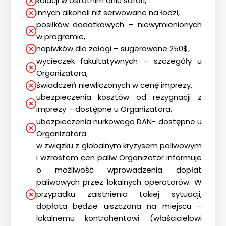
kolacji w ostatnim dniu safari,
Blog
innych alkoholi niż serwowane na łodzi,
DAN
posiłków dodatkowych – niewymienionych
w programie,
Kontakt
napiwków dla załogi – sugerowane 250$,
wycieczek fakultatywnych – szczegóły u
Organizatora,
świadczeń niewliczonych w cenę imprezy,
ubezpieczenia kosztów od rezygnacji z
imprezy – dostępne u Organizatora,
ubezpieczenia nurkowego DAN- dostępne u
Organizatora.
w związku z globalnym kryzysem paliwowym
i wzrostem cen paliw Organizator informuje
o możliwość wprowadzenia dopłat
paliwowych przez lokalnych operatorów. W
przypadku zaistnienia takiej sytuacji,
dopłata będzie uiszczana na miejscu –
lokalnemu kontrahentowi (właścicielowi