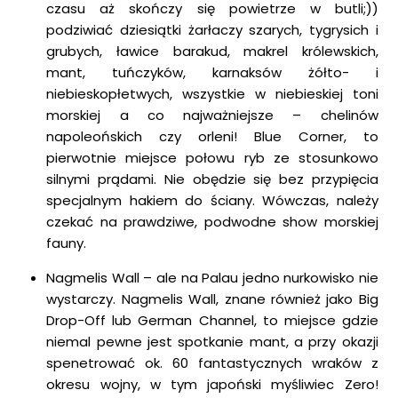
czasu aż skończy się powietrze w butli;))
podziwiać dziesiątki żarłaczy szarych, tygrysich i
grubych, ławice barakud, makrel królewskich,
mant, tuńczyków, karnaksów żółto- i
niebieskopłetwych, wszystkie w niebieskiej toni
morskiej a co najważniejsze – chelinów
napoleońskich czy orleni! Blue Corner, to
pierwotnie miejsce połowu ryb ze stosunkowo
silnymi prądami. Nie obędzie się bez przypięcia
specjalnym hakiem do ściany. Wówczas, należy
czekać na prawdziwe, podwodne show morskiej
fauny.
Nagmelis Wall – ale na Palau jedno nurkowisko nie
wystarczy. Nagmelis Wall, znane również jako Big
Drop-Off lub German Channel, to miejsce gdzie
niemal pewne jest spotkanie mant, a przy okazji
spenetrować ok. 60 fantastycznych wraków z
okresu wojny, w tym japoński myśliwiec Zero!