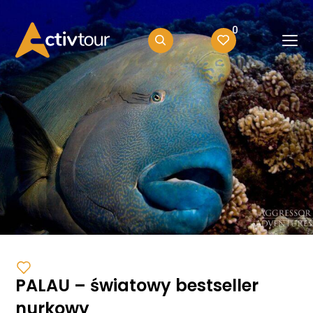
0
PALAU – światowy bestseller
nurkowy