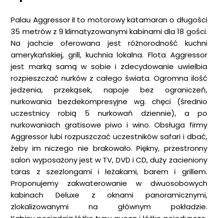
Palau Aggressor II to motorowy katamaran o długości
35 metrów z 9 klimatyzowanymi kabinami dla 18 gości.
Na jachcie oferowana jest różnorodność kuchni
amerykańskiej, grill, kuchnia lokalna. Flota Aggressor
jest marką samą w sobie i zdecydowanie uwielbia
rozpieszczać nurków z całego świata. Ogromna ilość
jedzenia, przekąsek, napoje bez ograniczeń,
nurkowania bezdekompresyjne wg. chęci (średnio
uczestnicy robią 5 nurkowań dziennie), a po
nurkowaniach gratisowe piwo i wino. Obsługa firmy
Aggressor lubi rozpuszczać uczestników safari i dbać,
żeby im niczego nie brakowało. Piękny, przestronny
salon wyposażony jest w TV, DVD i CD, duży zacieniony
taras z szezlongami i leżakami, barem i grillem.
Proponujemy zakwaterowanie w dwuosobowych
kabinach Deluxe z oknami panoramicznymi,
zlokalizowanymi na głównym pokładzie.