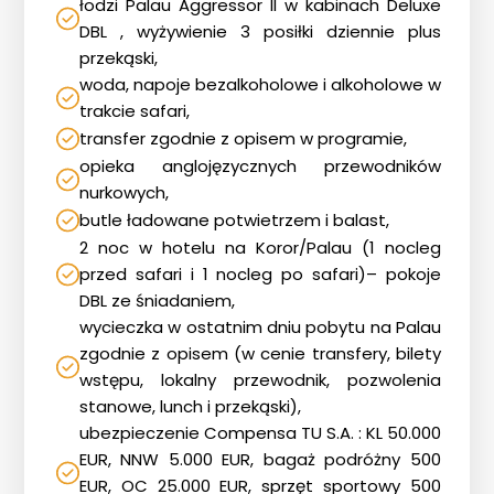
łodzi Palau Aggressor II w kabinach Deluxe
DBL , wyżywienie 3 posiłki dziennie plus
przekąski,
woda, napoje bezalkoholowe i alkoholowe w
trakcie safari,
transfer zgodnie z opisem w programie,
opieka anglojęzycznych przewodników
nurkowych,
butle ładowane potwietrzem i balast,
2 noc w hotelu na Koror/Palau (1 nocleg
przed safari i 1 nocleg po safari)– pokoje
DBL ze śniadaniem,
wycieczka w ostatnim dniu pobytu na Palau
zgodnie z opisem (w cenie transfery, bilety
wstępu, lokalny przewodnik, pozwolenia
stanowe, lunch i przekąski),
ubezpieczenie Compensa TU S.A. : KL 50.000
EUR, NNW 5.000 EUR, bagaż podróżny 500
EUR, OC 25.000 EUR, sprzęt sportowy 500