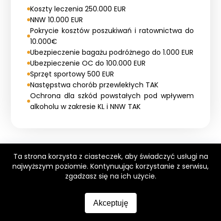
Koszty leczenia 250.000 EUR
NNW 10.000 EUR
Pokrycie kosztów poszukiwań i ratownictwa do
10.000€
Ubezpieczenie bagażu podróżnego do 1.000 EUR
Ubezpieczenie OC do 100.000 EUR
Sprzęt sportowy 500 EUR
Następstwa chorób przewlekłych TAK
Ochrona dla szkód powstałych pod wpływem
alkoholu w zakresie KL i NNW TAK
Ta strona korzysta z ciasteczek, aby świadczyć usługi na
najwyższym poziomie. Kontynuując korzystanie z serwisu,
Ubezpieczenie w razie
zgadzasz się na ich użycie.
rezygnacji
Akceptuję