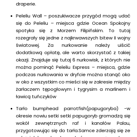
draperie.
Peleliu Wall – poszukiwacze przygód mogą udać
się do Peleliu – miejsca gdzie Ocean Spokojny
spotyka się z Morzem Filipińskim. To tutaj
rozegrały się jedne z najkrwawszych bitew II wojny
światowej. Za nurkowanie należy uiścić
dodatkową opłatę, ale warto skorzystać z takiej
okazji. Znajduje się tutaj 6 nurkowisk, z których nie
można pominąć Peleliu Express – miejsca, gdzie
podczas nurkowania w dryfcie można stanąć oko
w oko z wszystkim co mieści się w zakresie między
żarłaczem tępogłowym i tygrysim a marlinem i
ławicą tuńczyków
Tarło bumphead parrotfish(papugoryba) -w
okresie nowiu setki setki papugoryb gromadzą się
wokół zewnętrznych raf i kanałów Palau,
przygotowując się do tarła.Samce zderzają się ze