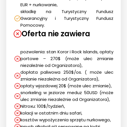
EUR + nurkowanie,
składkę na Turystyczny Fundusz
Gwarancyjny i Turystyczny Fundusz
Pomocowy.
Oferta nie zawiera
pozwolenia: stan Koror i Rock Islands, opłaty
portowe – 270$ (może ulec zmianie
niezależnie od Organizatora),
dopłata paliwowa 250$/os. ( może ulec
zmianie niezależna od Organizatora),
Strona główna !!!
opłaty wjazdowej 20$ (może ulec zmianie),
snorkeling w jeziorze meduz 50USD (może
O nas
ulec zmianie niezależnie od Organizatora),
Wyprawy Nurkowe
Nitroxu: 100$/tydzień,
Gdzie i kiedy nurkować
kolacji w ostatnim dniu safari,
kosztów wypożyczenia sprzętu nurkowego,
Galeria
innych alkoholi niż serwowane na łodzi,