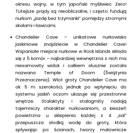
okresu wojny, w tym japoński myśliwiec Zero!
Tutejsze prądy są nieobliczalne, i często fundują
nurkom „jazdę bez trzymanki” pomiędzy stromymi
skałami i ławicami.
Chandelier Cave – unikatowe nurkowisko
jaskiniowe znajdziecie w Chandelier Cave!
Wspaniałe miejsce nurkowe w Rock Islands składa
się z 5 komór – najbardziej wewnętrzna z nich ma
niesamowity widok i całkiem słusznie została
nazwana Temple of Doom (Świątynia
Przeznaczenia). Wlot groty Chandelier Cave ma
ok 5 m szerokości, jednak po wpłynięciu do
systemu jaskiń oczom ukazuje się przestronne
wnętrze. Stalaktyty i stalagmity nadają
tajemniczy charakter nurkowaniom, a kieszeń
powietrzna u sklepienia każdej z 4 „sal”
przepuszcza słodką wodę do groty, która
spływając po ścianach, tworzy malownicze