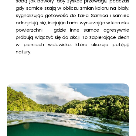
sobą jak bawoły, aby zyskać przewagę, podczas
gdy samice stają w obliczu zmian koloru na biały,
sygnalizując gotowość do tarła. Samica i samiec
odnajdują się, inicjując tarło, wynurzając w kierunku
powierzchni – gdzie inne samce agresywnie
próbują włączyć się do akcji. To zapierające dech
w piersiach widowisko, które ukazuje potęgę
natury.