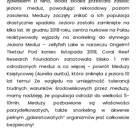
zjawiskiem El Nino, woda słodka przestała zasilać
jezioro meduz, powodując rekorodowy poziom
zasolenia. Meduzy zaczęły znikać a ich populacja
drastycznie spadała. Jezioro zostało zamknięte na
kilka lat. W grudniu 2018 roku, centra nurkowe na Palau
reaktywowały wyjazdy na snorkeling do słynnego
Jeziora Meduz – Jellyfish Lake w narzeczu Ongeim’l
Tketau! Pod koniec listopada 2018, Coral Reef
Research Foundation zanotowała blisko 1 mln
odrodzonych meduz a co więcej – powrót Meduzy
Księżycowej (Aurelia aurita), która zniknęła z jeziora 10
lat temu! Ze względu na umiejętność tolerancji
trudnych warunków środowiskowych przez meduzy,
mamy nadzieję, że populacja odrodzi do wielkości 5-
10mln. Meduzy pozbawione są właściwości
parzydełkowatych, także snorkeling w akwenie
pełnym „galaretowatych” organizmów jest całkowicie
bezpieczny!