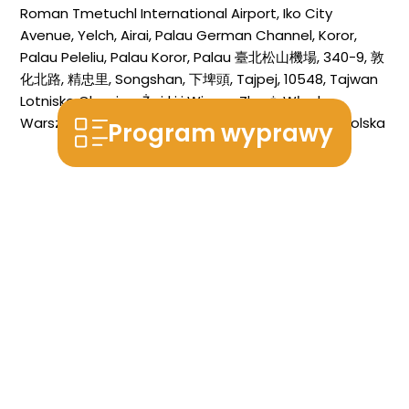
Roman Tmetuchl International Airport, Iko City
Avenue, Yelch, Airai, Palau
German Channel, Koror,
Palau
Peleliu, Palau
Koror, Palau
臺北松山機場, 340-9, 敦
化北路, 精忠里, Songshan, 下埤頭, Tajpej, 10548, Tajwan
Lotnisko Chopina, Żwirki i Wigury, Zbarż, Włochy,
Warszawa, województwo mazowieckie, 00-001, Polska
Program wyprawy