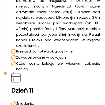
kilometrów od miejscowości Melekeok w
miejscu zwanym Ngerulmud (taką nazwę
otrzymała nowa stolica kraju). Przejazd pod
największy wodospad Mikronezji mierzący 37m
wysokości! Spacer pod wodospad (ok 30-
40min) pośród fauny i flory Mikronezji a także
pozostałości po japońskiej inwazji na Palau!
Kąpiel i relaks pod wodospadem. W między
czasie lunch..
Przejazd do hotelu ok godz.17-19,
Zakwaterowanie w pokojach,
Czas wolny, kolacja we własnym zakresie,
nocleg.
Dzień 11
Śniadanie,