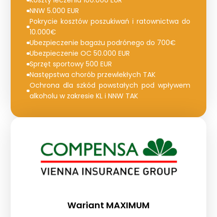
Koszty leczenia 100.000 EUR
NNW 5.000 EUR
Pokrycie kosztów poszukiwań i ratownictwa do
10.000€
Ubezpieczenie bagażu podrónego do 700€
Ubezpieczenie OC 50.000 EUR
Sprzęt sportowy 500 EUR
Następstwa chorób przewlekłych TAK
Ochrona dla szkód powstałych pod wpływem
alkoholu w zakresie KL i NNW TAK
Wariant MAXIMUM