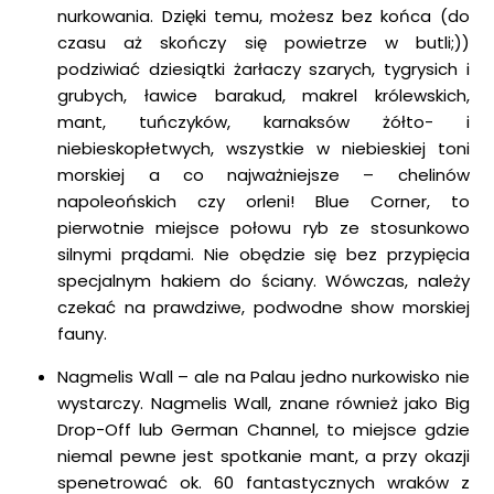
nurkowania. Dzięki temu, możesz bez końca (do
czasu aż skończy się powietrze w butli;))
podziwiać dziesiątki żarłaczy szarych, tygrysich i
grubych, ławice barakud, makrel królewskich,
mant, tuńczyków, karnaksów żółto- i
niebieskopłetwych, wszystkie w niebieskiej toni
morskiej a co najważniejsze – chelinów
napoleońskich czy orleni! Blue Corner, to
pierwotnie miejsce połowu ryb ze stosunkowo
silnymi prądami. Nie obędzie się bez przypięcia
specjalnym hakiem do ściany. Wówczas, należy
czekać na prawdziwe, podwodne show morskiej
fauny.
Nagmelis Wall – ale na Palau jedno nurkowisko nie
wystarczy. Nagmelis Wall, znane również jako Big
Drop-Off lub German Channel, to miejsce gdzie
niemal pewne jest spotkanie mant, a przy okazji
spenetrować ok. 60 fantastycznych wraków z