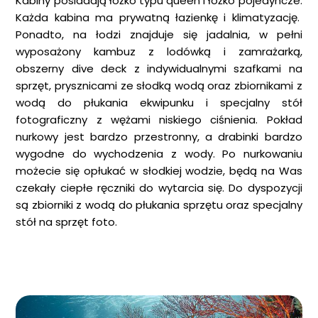
Kabiny posiadają łóżko typu queen i łóżko pojedyncze.
Każda kabina ma prywatną łazienkę i klimatyzację.
Ponadto, na łodzi znajduje się jadalnia, w pełni
wyposażony kambuz z lodówką i zamrażarką,
obszerny dive deck z indywidualnymi szafkami na
sprzęt, prysznicami ze słodką wodą oraz zbiornikami z
wodą do płukania ekwipunku i specjalny stół
fotograficzny z wężami niskiego ciśnienia. Pokład
nurkowy jest bardzo przestronny, a drabinki bardzo
wygodne do wychodzenia z wody. Po nurkowaniu
możecie się opłukać w słodkiej wodzie, będą na Was
czekały ciepłe ręczniki do wytarcia się. Do dyspozycji
są zbiorniki z wodą do płukania sprzętu oraz specjalny
stół na sprzęt foto.