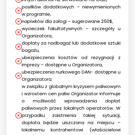
Blog
posiłków dodatkowych – niewymienionych
DAN
w programie,
napiwków dla załogi – sugerowane 250$,
Kontakt
wycieczek fakultatywnych – szczegóły u
Organizatora,
dopłaty za nadbagaż lub dodatkowe sztuki
bagażu,
ubezpieczenia kosztów od rezygnacji z
imprezy – dostępne u Organizatora,
ubezpieczenia nurkowego DAN- dostępne u
Organizatora.
w związku z globalnym kryzysem paliwowym
i wzrostem cen paliw Organizator informuje
o możliwość wprowadzenia dopłat
paliwowych przez lokalnych operatorów. W
przypadku zaistnienia takiej sytuacji,
dopłata będzie uiszczana na miejscu –
lokalnemu kontrahentowi (właścicielowi