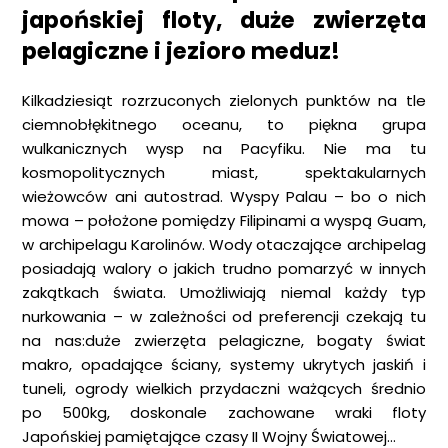
japońskiej floty, duże zwierzęta
pelagiczne i jezioro meduz!
Kilkadziesiąt rozrzuconych zielonych punktów na tle
ciemnobłękitnego oceanu, to piękna grupa
wulkanicznych wysp na Pacyfiku. Nie ma tu
kosmopolitycznych miast, spektakularnych
wieżowców ani autostrad. Wyspy Palau – bo o nich
mowa – położone pomiędzy Filipinami a wyspą Guam,
w archipelagu Karolinów. Wody otaczające archipelag
posiadają walory o jakich trudno pomarzyć w innych
zakątkach świata. Umożliwiają niemal każdy typ
nurkowania – w zależności od preferencji czekają tu
na nas:duże zwierzęta pelagiczne, bogaty świat
makro, opadające ściany, systemy ukrytych jaskiń i
tuneli, ogrody wielkich przydaczni ważących średnio
po 500kg, doskonale zachowane wraki floty
Japońskiej pamiętające czasy II Wojny Światowej…