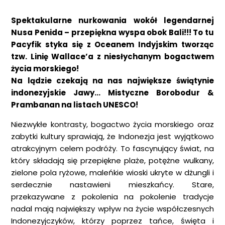
Spektakularne nurkowania wokół legendarnej
Nusa Penida – przepiękna wyspa obok Bali!!! To tu
Pacyfik styka się z Oceanem Indyjskim tworząc
tzw. Linię Wallace’a z niesłychanym bogactwem
życia morskiego!
Na lądzie czekają na nas największe świątynie
indonezyjskie Jawy… Mistyczne Borobodur &
Prambanan na listach UNESCO!
Niezwykłe kontrasty, bogactwo życia morskiego oraz
zabytki kultury sprawiają, że Indonezja jest wyjątkowo
atrakcyjnym celem podróży. To fascynujący świat, na
który składają się przepiękne plaże, potężne wulkany,
zielone pola ryżowe, maleńkie wioski ukryte w dżungli i
serdecznie nastawieni mieszkańcy. Stare,
przekazywane z pokolenia na pokolenie tradycje
nadal mają największy wpływ na życie współczesnych
Indonezyjczyków, którzy poprzez tańce, święta i