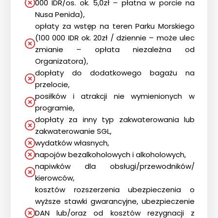
000 IDR/os. ok. 5,0zł – płatna w porcie na
Nusa Penida),
opłaty za wstęp na teren Parku Morskiego
(100 000 IDR ok. 20zł / dziennie – może ulec
zmianie – opłata niezależna od
Organizatora),
dopłaty do dodatkowego bagażu na
przelocie,
posiłków i atrakcji nie wymienionych w
programie,
dopłaty za inny typ zakwaterowania lub
zakwaterowanie SGL,
wydatków własnych,
napojów bezalkoholowych i alkoholowych,
napiwków dla obsługi/przewodników/
kierowców,
kosztów rozszerzenia ubezpieczenia o
wyższe stawki gwarancyjne, ubezpieczenie
DAN lub/oraz od kosztów rezygnacji z