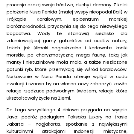
procesje czczą swoje bóstwa, duchy i demony. Z kolei
położenie Nusa Penida (małej wyspy nieopodal Bali) w
Trójkącie Koralowym, epicentrum morskiej
bioróżnorodności, przyczynia się do tego niezwykłego
bogactwa. Wody te stanowią siedlisko dla
zdumiewającej gamy gatunków: od cudów natury,
takich jak ślimaki nagoskrzelne i karłowate koniki
morskie, po charyzmatyczną mega faunę, taką jak
manty i nietuzinkowe mola mola, a także niezliczone
gatunki ryb, które przemykają się wśród koralowców.
Nurkowanie w Nusa Penida oferuje wgląd w cuda
ewolucji i szansa by na własne oczy zobaczyć zawiłe
relacje rządzące podwodnym światem, relacje które
ukształtowały życie na Ziemi.
Do tego wszystkiego 4 dniowa przygoda na wyspie
Java: podróż pociągiem Taksaka Luxory na trasie
Jakarta – Yogjakarta, spotkanie z największymi
kulturalnymi atrakcjami Indonezji: mistyczne,