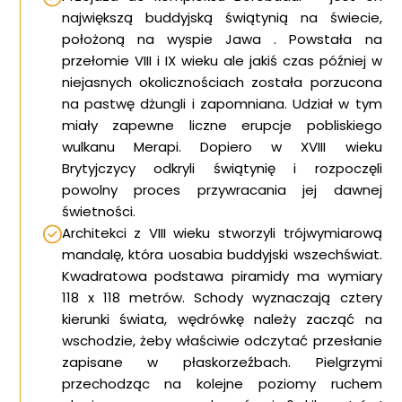
największą buddyjską świątynią na świecie,
położoną na wyspie Jawa . Powstała na
przełomie VIII i IX wieku ale jakiś czas później w
niejasnych okolicznościach została porzucona
na pastwę dżungli i zapomniana. Udział w tym
miały zapewne liczne erupcje pobliskiego
wulkanu Merapi. Dopiero w XVIII wieku
Brytyjczycy odkryli świątynię i rozpoczęli
powolny proces przywracania jej dawnej
świetności.
Architekci z VIII wieku stworzyli trójwymiarową
mandalę, która uosabia buddyjski wszechświat.
Kwadratowa podstawa piramidy ma wymiary
118 x 118 metrów. Schody wyznaczają cztery
kierunki świata, wędrówkę należy zacząć na
wschodzie, żeby właściwie odczytać przesłanie
zapisane w płaskorzeźbach. Pielgrzymi
przechodząc na kolejne poziomy ruchem