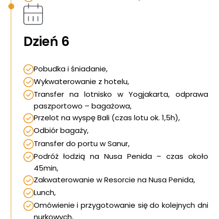
Dzień 6
Pobudka i śniadanie,
Wykwaterowanie z hotelu,
Transfer na lotnisko w Yogjakarta, odprawa
paszportowo – bagażowa,
Przelot na wyspę Bali (czas lotu ok. 1,5h),
Odbiór bagaży,
Transfer do portu w Sanur,
Strona główna !!!
Podróż łodzią na Nusa Penida – czas około
O nas
45min,
Wyprawy Nurkowe
Zakwaterowanie w Resorcie na Nusa Penida,
Lunch,
Gdzie i kiedy nurkować
Omówienie i przygotowanie się do kolejnych dni
Galeria
nurkowych,