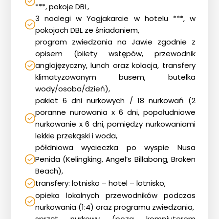
***, pokoje DBL,
3 noclegi w Yogjakarcie w hotelu ***, w
pokojach DBL ze śniadaniem,
program zwiedzania na Jawie zgodnie z
opisem (bilety wstępów, przewodnik
anglojęzyczny, lunch oraz kolacja, transfery
klimatyzowanym busem, butelka
wody/osoba/dzień),
pakiet 6 dni nurkowych / 18 nurkowań (2
poranne nurowania x 6 dni, popołudniowe
nurkowanie x 6 dni, pomiędzy nurkowaniami
lekkie przekąski i woda,
półdniowa wycieczka po wyspie Nusa
Penida (Kelingking, Angel’s Billabong, Broken
Beach),
transfery: lotnisko – hotel – lotnisko,
opieka lokalnych przewodników podczas
nurkowania (1:4) oraz programu zwiedzania,
sprzęt nurkowy (poza kompiuterem