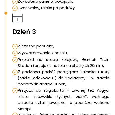
Zakwaterowanie w pokojach,
Czas wolny, relaks po podróży.
Dzień 3
Wczesna pobudka,
Wykwaterowanie z hotelu,
Przejazd na stację kolejową Gambir Train
Station (przejaz z hotelu na stację ok 20min),
7 godzinna podróż pociągiem Taksaka Luxury
(także widokowa:) ) do Yogjakarty – w trakcie
podróży śniadanie i lunch,
Przyjazd do Yogjakarta – zwanej też Yogya,
mista „niezwykle żyznych ziem”, ważnego
ośrodka sztuki jawajskiej, u podnóża wulkanu
Merapi,
Wizyta w fabryce batiku, w której poznamy