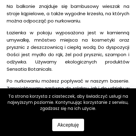
Na balkonie znajduje się bambusowy wieszak na
stroje kąpielowe, a także wygodne krzesła, na których
można odpocząć po nurkowaniu.
Łazienka w pokoju wyposażona jest w kamienną
umywalkę, mnóstwo miejsca na kosmetyki oraz
prysznic z deszczownicą i ciepłą wodą. Do dyspozycji
Gości jest mydło do rąk, żel pod prysznic, szampon i
odżywka. Używamy ekologicznych produktów
Sensatia Botanicals.
Po nurkowaniu możesz popływać w naszym basenie.
Zaprojektowany zarówno do relaksu, jak i do udziału w
kursach nurkowania, oferuje mnóstwo miejsca dla
Ta strona korzysta z ciasteczek, aby świadczyć usługi na
najwyższym poziomie. Kontynuując korzystanie z serwisu,
każdego.
zgadzasz się na ich użycie.
Smaczne śniadanie zostanie podane na balkonie.
Zamów swoje ulubione śniadanie w recepcji każdego
Akceptuję
popołudnia, aby otrzymać je z dostawą na długo