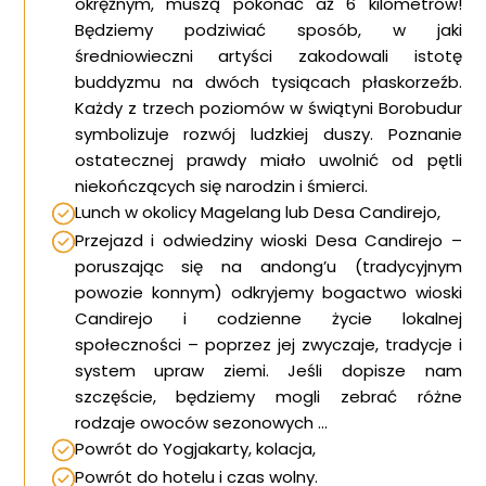
okrężnym, muszą pokonać aż 6 kilometrów!
Będziemy podziwiać sposób, w jaki
średniowieczni artyści zakodowali istotę
buddyzmu na dwóch tysiącach płaskorzeźb.
Każdy z trzech poziomów w świątyni Borobudur
symbolizuje rozwój ludzkiej duszy. Poznanie
ostatecznej prawdy miało uwolnić od pętli
niekończących się narodzin i śmierci.
Lunch w okolicy Magelang lub Desa Candirejo,
Przejazd i odwiedziny wioski Desa Candirejo –
poruszając się na andong’u (tradycyjnym
powozie konnym) odkryjemy bogactwo wioski
Candirejo i codzienne życie lokalnej
społeczności – poprzez jej zwyczaje, tradycje i
system upraw ziemi. Jeśli dopisze nam
szczęście, będziemy mogli zebrać różne
rodzaje owoców sezonowych …
Powrót do Yogjakarty, kolacja,
Powrót do hotelu i czas wolny.