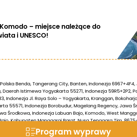
 Komodo – miejsce należące do
iata i UNESCO!
anie
 Polska
Benda, Tangerang City, Banten, Indonezja
6967+4F4, 
 Daerah Istimewa Yogyakarta 55271, Indonezja
59R5+2P2, Pa
 klimatyczny resort u wrót Parku
33, Indonezja
Jl. Raya Solo – Yogyakarta, Kranggan, Bokohar
 Komodo
rta 55571, Indonezja
Borobudur, Magelang Regency, Jawa Ś
awa Środkowa, Indonezja
Labuan Bajo, Komodo, West Mangga
 Bajo, Kabupaten Manggarai Barat, Nusa Tenggara Tim. 8675
Żwirki i Wigury 1, 02-143 Warszawa, Polska
Program wyprawy