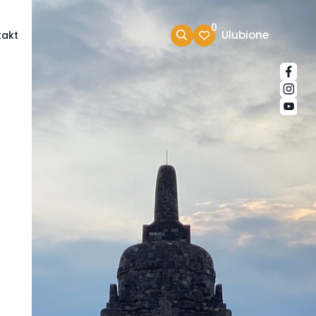
0
Ulubione
takt