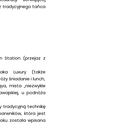
az tradycyjnego tańca
n Station (przejaz z
aka Luxury (także
ży śniadanie i lunch,
ya, mista „niezwykle
awajskiej, u podnóża
y tradycyjną technikę
arwników, która jest
 roku została wpisana