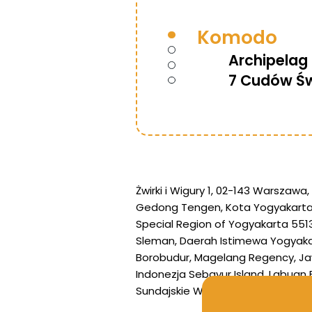
Komodo
Archipelag
7 Cudów Św
Zakwaterew
Żwirki i Wigury 1, 02-143 Warszawa,
Gedong Tengen, Kota Yogyakarta,
Luksusowy i
Special Region of Yogyakarta 551
Morskiego
Sleman, Daerah Istimewa Yogyaka
Borobudur, Magelang Regency, J
Indonezja
Sebayur Island, Labuan
Sundajskie Wschodnie, Indonezja