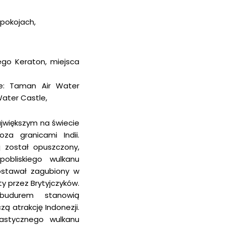
 pokojach,
ego Keraton, miejsca
ie: Taman Air Water
ater Castle,
ajwiększym na świecie
za granicami Indii.
j został opuszczony,
obliskiego wulkanu
zostawał zagubiony w
yty przez Brytyjczyków.
budurem stanowią
ą atrakcję Indonezji.
tastycznego wulkanu