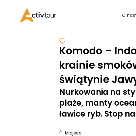
O nas
Komodo – Indo
krainie smokó
świątynie Jawy
Nurkowania na st
plaże, manty ocea
ławice ryb. Stop na
Miejsce