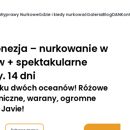
Wyprawy Nurkowe
Gdzie i kiedy nurkować
Galeria
Blog
DAN
Kon
nezja – nurkowanie w
w + spektakularne
. 14 dni
yku dwóch oceanów! Różowe
niczne, warany, ogromne
 Javie!