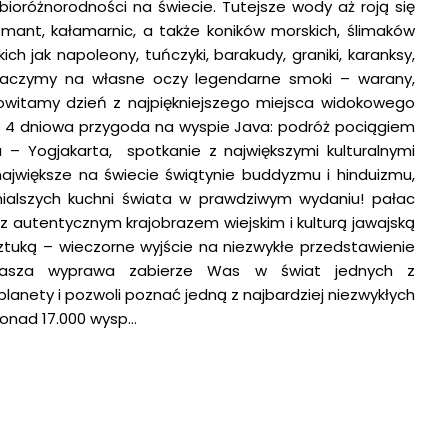
ioróżnorodności na świecie. Tutejsze wody aż roją się
 mant, kałamarnic, a także koników morskich, ślimaków
ich jak napoleony, tuńczyki, barakudy, graniki, karanksy,
baczymy na własne oczy legendarne smoki – warany,
witamy dzień z najpiękniejszego miejsca widokowego
 4 dniowa przygoda na wyspie Java: podróż pociągiem
a – Yogjakarta, spotkanie z największymi kulturalnymi
 największe na świecie świątynie buddyzmu i hinduizmu,
nialszych kuchni świata w prawdziwym wydaniu! pałac
 z autentycznym krajobrazem wiejskim i kulturą jawajską
ztuką – wieczorne wyjście na niezwykłe przedstawienie
Nasza wyprawa zabierze Was w świat jednych z
planety i pozwoli poznać jedną z najbardziej niezwykłych
ponad 17.000 wysp…