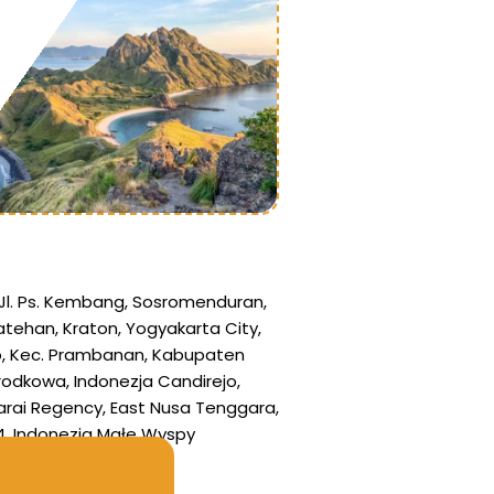
Jl. Ps. Kembang, Sosromenduran,
tehan, Kraton, Yogyakarta City,
jo, Kec. Prambanan, Kabupaten
rodkowa, Indonezja
Candirejo,
rai Regency, East Nusa Tenggara,
4, Indonezja
Małe Wyspy