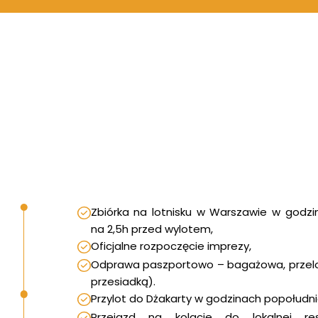
i malownicze rafy, zróżnicowane
e środowisko, ławice tuńczyków i
ekiny, cudowny świat makro,
a na południowym Komodo w
mant!
wie
 na świecie świątynie buddyzmu i
fabryka batiku, pokaz
Zbiórka na lotnisku w Warszawie w godz
allet, podróż pociągiem na
na 2,5h przed wylotem,
rta – Yogjakarta, jedna z
Oficjalne rozpoczęcie imprezy,
ejszych kuchni świata!
Odprawa paszportowo – bagażowa, przelot 
przesiadką).
Przylot do Dżakarty w godzinach popołudn
Przejazd na kolacje do lokalnej rest