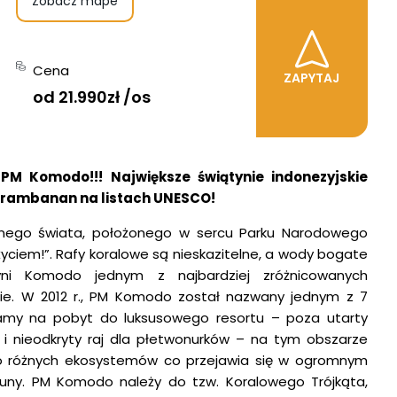
Zobacz mape
Cena
ZAPYTAJ
od 21.990zł /os
M Komodo!!! Największe świątynie indonezyjskie
Prambanan na listach UNESCO!
dnego świata, położonego w sercu Parku Narodowego
życiem!”. Rafy koralowe są nieskazitelne, a wody bogate
yni Komodo jednym z najbardziej zróżnicowanych
ie. W 2012 r., PM Komodo został nazwany jednym z 7
my na pobyt do luksusowego resortu – poza utarty
i nieodkryty raj dla płetwonurków – na tym obszarze
o różnych ekosystemów co przejawia się w ogromnym
auny. PM Komodo należy do tzw. Koralowego Trójkąta,