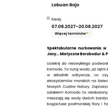
Labuan Bajo
Kiedy
07.08.2027
–
20.08.2027
Więcej terminów
07.08.2027
–
20.08.2027
Spektakularne nurkowania w P
02.10.2027
–
15.10.2027
Javy… Mistyczne Borobodur & 
Ucieknij do niezwykłego podwo
Komodo. To tutaj woda „aż tętni 
w składniki odżywcze, co cz
ekosystemów morskich na świec
Nowych Cudów Natury. Zaprasza
szlakiem! Komodo to nieskażony 
mieszają się wody dwóch bardz
bogactwie podmorskiej flory i f