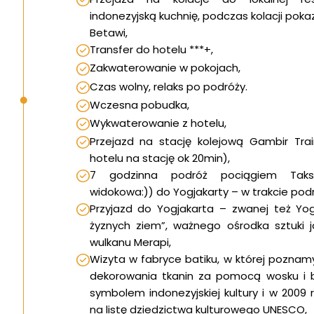
indonezyjską kuchnię, podczas kolacji pok
Betawi,
Transfer do hotelu ***+,
Zakwaterowanie w pokojach,
Czas wolny, relaks po podróży.
Wczesna pobudka,
Wykwaterowanie z hotelu,
Przejazd na stację kolejową Gambir Trai
hotelu na stację ok 20min),
7 godzinna podróż pociągiem Taks
widokowa:)) do Yogjakarty – w trakcie podró
Przyjazd do Yogjakarta – zwanej też Yog
żyznych ziem”, ważnego ośrodka sztuki j
wulkanu Merapi,
Wizyta w fabryce batiku, w której poznam
dekorowania tkanin za pomocą wosku i b
symbolem indonezyjskiej kultury i w 2009
na listę dziedzictwa kulturowego UNESCO,