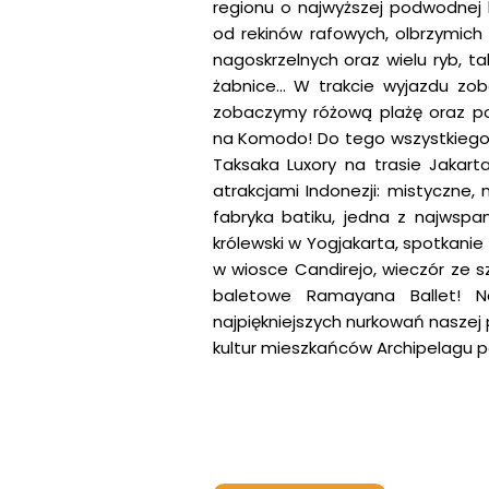
regionu o najwyższej podwodnej b
od rekinów rafowych, olbrzymich
nagoskrzelnych oraz wielu ryb, tak
żabnice… W trakcie wyjazdu zo
zobaczymy różową plażę oraz po
na Komodo! Do tego wszystkiego
Taksaka Luxory na trasie Jakart
atrakcjami Indonezji: mistyczne,
fabryka batiku, jedna z najwspa
królewski w Yogjakarta, spotkanie
w wiosce Candirejo, wieczór ze s
baletowe Ramayana Ballet! 
najpiękniejszych nurkowań naszej 
kultur mieszkańców Archipelagu 