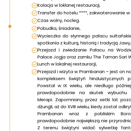
Kolacja w loklanej restauracji,
Transfer do hotelu ****, zakwaterowanie w
Czas wolny, nocleg.
Pobudka, śniadanie,
Wycieczka do słynnego pałacu sułtański
spotkania z kulturą, historią i tradycją Jawy,
Przejazd i zwiedzanie Pałacu na Wodz
Palace Jogja oraz zamku The Taman Sari W
Lunch w lokalnej restauracji,
Przejazd i wizyta w Prambanan – jest on n
kompleksem świątyń hinduistycznych po
Powstał w IX wieku, ale niedługo późnie
prawdopodobnie na skutek wybuchu p
Merapi. Zapomniany, przez setki lat po
dżungli, aż do XVIII wieku, kiedy został odkr
Prambanan wraz z pobliskim Boro
prawdopodobnie największą nie przyrodnicz
Z terenu świątyni widać sylwetkę fan