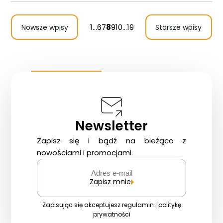
Gdzie i kiedy nurkować
1
…
6
7
8
9
10
…
19
Nowsze wpisy
Starsze wpisy
Galeria
Blog
DAN
Kontakt
Newsletter
Zapisz się i bądź na bieżąco z
nowościami i promocjami.
Zapisz mnie
Zapisując się akceptujesz regulamin i politykę
prywatności