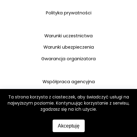
Polityka prywatności
Warunki uczestnictwa
Warunki ubezpieczenia
Gwarancja organizatora
Współpraca agencyjna
Rezerwacje grupowe
Ta strona korzysta z ciasteczek, aby świadczyć usługi na
najwyższym poziomie. Kontynuując korzystanie z serwisu,
Wyjazdy firmowe
zgadzasz się na ich użycie.
Zanurkuj
Akceptuję
Antarktyda
Arktyka