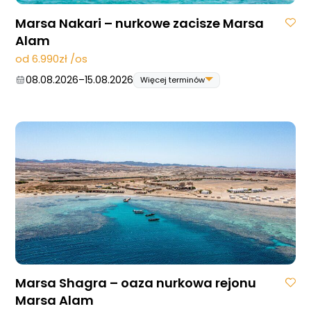
Marsa Nakari – nurkowe zacisze Marsa
Alam
od 6.990zł /os
08.08.2026
–
15.08.2026
Więcej terminów
08.08.2026
–
15.08.2026
29.08.2026
–
05.09.2026
12.09.2026
–
19.09.2026
26.09.2026
–
03.10.2026
10.10.2026
–
17.10.2026
24.10.2026
–
31.10.2026
07.11.2026
–
14.11.2026
14.11.2026
–
21.11.2026
28.11.2026
–
05.12.2026
05.12.2026
–
12.12.2026
Marsa Shagra – oaza nurkowa rejonu
Marsa Alam