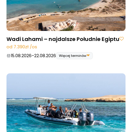
Wadi Lahami – najdalsze Południe Egiptu
od 7.390zł /os
15.08.2026
–
22.08.2026
Więcej terminów
15.08.2026
–
22.08.2026
22.08.2026
–
29.08.2026
29.08.2026
–
05.09.2026
19.09.2026
–
26.09.2026
26.09.2026
–
03.10.2026
31.10.2026
–
07.11.2026
07.11.2026
–
14.11.2026
05.12.2026
–
12.12.2026
12.12.2026
–
19.12.2026