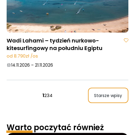
Wadi Lahami – tydzień nurkowo-
kitesurfingowy na południu Egiptu
od 8.790zł /os
14.11.2026
–
21.11.2026
1
2
3
4
Starsze wpisy
Warto
poczytać również