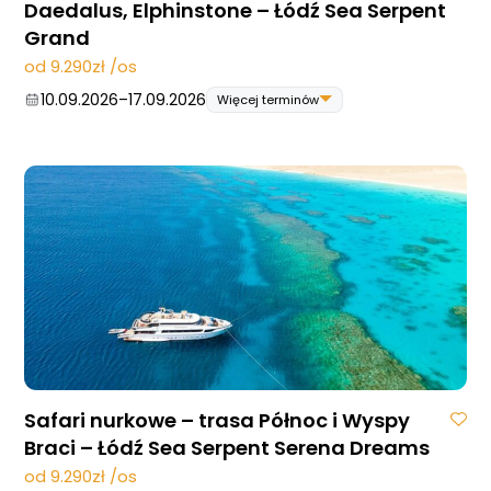
Daedalus, Elphinstone – Łódź Sea Serpent
Blog
Grand
DAN
od 9.290zł /os
Kontakt
10.09.2026
–
17.09.2026
Więcej terminów
10.09.2026
–
17.09.2026
24.09.2026
–
01.10.2026
22.10.2026
–
29.10.2026
12.11.2026
–
19.11.2026
Safari nurkowe – trasa Północ i Wyspy
Braci – Łódź Sea Serpent Serena Dreams
od 9.290zł /os