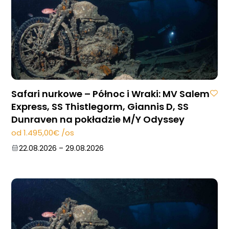
Safari nurkowe – Północ i Wraki: MV Salem
Express, SS Thistlegorm, Giannis D, SS
Dunraven na pokładzie M/Y Odyssey
od 1.495,00€ /os
22.08.2026
–
29.08.2026