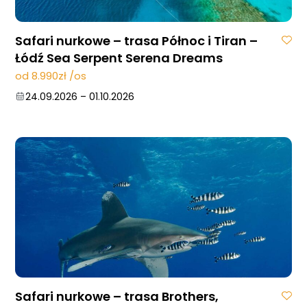
Safari nurkowe – trasa Północ i Tiran –
Łódź Sea Serpent Serena Dreams
od 8.990zł /os
24.09.2026
–
01.10.2026
Strona główna !!!
O nas
Wyprawy Nurkowe
Gdzie i kiedy nurkować
Galeria
Safari nurkowe – trasa Brothers,