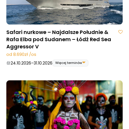
Safari nurkowe – Najdalsze Południe &
Rafa Elba pod Sudanem – Łódź Red Sea
Aggressor V
od 8.690zł /os
24.10.2026
–
31.10.2026
Więcej terminów
24.10.2026
–
31.10.2026
07.11.2026
–
14.11.2026