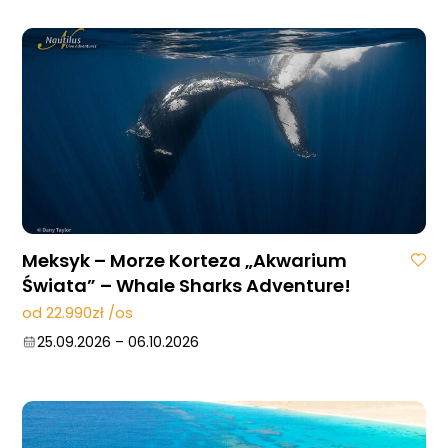
19.09.2026
–
26.09.2026
07.11.2026
–
14.11.2026
05.12.2026
–
12.12.2026
Meksyk – Morze Korteza „Akwarium
Świata” – Whale Sharks Adventure!
od 22.990zł /os
25.09.2026
–
06.10.2026