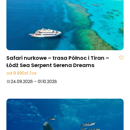
Safari nurkowe – trasa Północ i Tiran –
Łódź Sea Serpent Serena Dreams
od 8.990zł /os
24.09.2026
–
01.10.2026
Strona główna !!!
O nas
Wyprawy Nurkowe
Gdzie i kiedy nurkować
Galeria