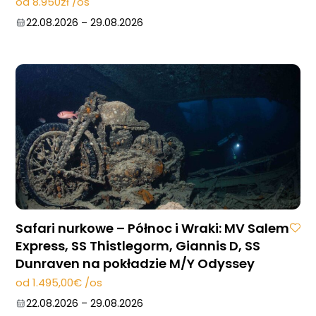
od 8.950zł /os
22.08.2026
–
29.08.2026
Safari nurkowe – Północ i Wraki: MV Salem
Express, SS Thistlegorm, Giannis D, SS
Dunraven na pokładzie M/Y Odyssey
od 1.495,00€ /os
22.08.2026
–
29.08.2026