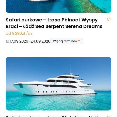
Safari nurkowe – trasa Północ i Wyspy
Braci – Łódź Sea Serpent Serena Dreams
od 9.290zł /os
17.09.2026
–
24.09.2026
Więcej terminów
17.09.2026
–
24.09.2026
06.05.2027
–
13.05.2027