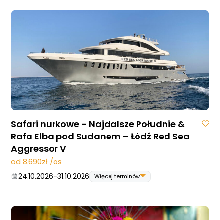
22.10.2026
–
29.10.2026
29.10.2026
–
05.11.2026
10.12.2026
–
17.12.2026
Safari nurkowe – Najdalsze Południe &
Rafa Elba pod Sudanem – Łódź Red Sea
Aggressor V
od 8.690zł /os
24.10.2026
–
31.10.2026
Więcej terminów
24.10.2026
–
31.10.2026
07.11.2026
–
14.11.2026