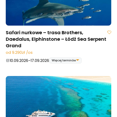
Blog
DAN
Kontakt
Safari nurkowe – trasa Brothers,
Daedalus, Elphinstone – Łódź Sea Serpent
Grand
od 9.290zł /os
10.09.2026
–
17.09.2026
Więcej terminów
10.09.2026
–
17.09.2026
24.09.2026
–
01.10.2026
22.10.2026
–
29.10.2026
12.11.2026
–
19.11.2026