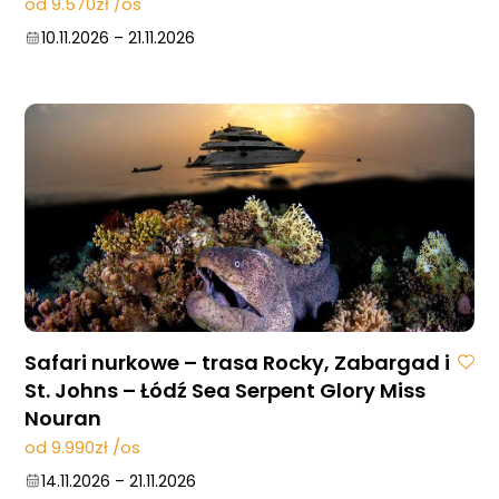
od 9.570zł /os
10.11.2026
–
21.11.2026
Safari nurkowe – trasa Rocky, Zabargad i
St. Johns – Łódź Sea Serpent Glory Miss
Nouran
od 9.990zł /os
14.11.2026
–
21.11.2026