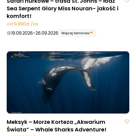
Safari nurkowe – trasa St. Johns – łódź
Sea Serpent Glory Miss Nouran- jakość i
komfort!
od 9.990zł /os
19.09.2026
–
26.09.2026
Więcej terminów
19.09.2026
–
26.09.2026
07.11.2026
–
14.11.2026
05.12.2026
–
12.12.2026
Meksyk – Morze Korteza „Akwarium
Świata” – Whale Sharks Adventure!