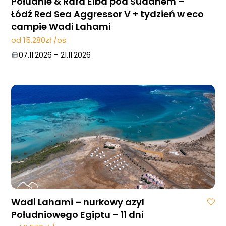
Południe & Rafa Elba pod Sudanem –
Łódź Red Sea Aggressor V + tydzień w eco
campie Wadi Lahami
od 15.280zł /os
07.11.2026
–
21.11.2026
Wadi Lahami – nurkowy azyl
Południowego Egiptu – 11 dni