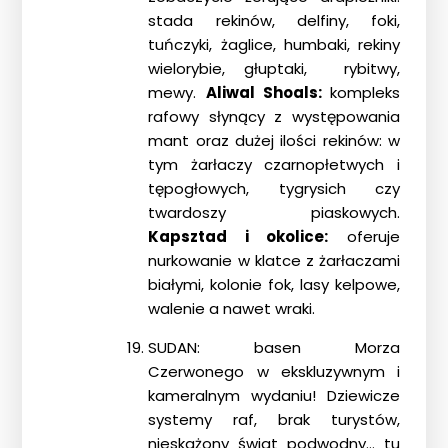
Blog
stada rekinów, delfiny, foki,
DAN
tuńczyki, żaglice, humbaki, rekiny
wielorybie, głuptaki, rybitwy,
Kontakt
mewy.
Aliwal Shoals:
kompleks
rafowy słynący z występowania
mant oraz dużej ilości rekinów: w
tym żarłaczy czarnopłetwych i
tępogłowych, tygrysich czy
twardoszy piaskowych.
Kapsztad i okolice:
oferuje
nurkowanie w klatce z żarłaczami
białymi, kolonie fok, lasy kelpowe,
walenie a nawet wraki.
SUDAN: basen Morza
Czerwonego w ekskluzywnym i
kameralnym wydaniu! Dziewicze
systemy raf, brak turystów,
nieskażony świat podwodny… tu