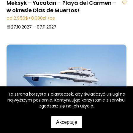
Meksyk – Yucatan – Playa del Carmen –
w okresie Dias de Muertos!
od 2.950$+8.990zł /os
27.10.2027
–
07.11.2027
Ta strona korzysta z ciasteczek, aby świadczyć usługi na
najwyższym poziomie. Kontynuując korzystanie z serwisu,
zgadzasz się na ich użycie.
Safari nurkowe – trasa Rocky, Zabargad i
St. Johns – Łódź Sea Serpent
Akceptuję
od 9.490zł /os