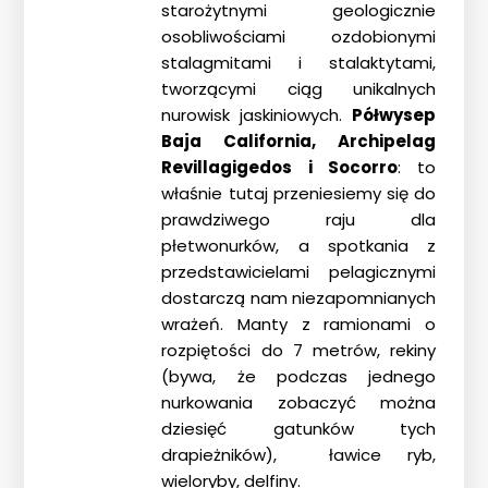
starożytnymi geologicznie
osobliwościami ozdobionymi
stalagmitami i stalaktytami,
tworzącymi ciąg unikalnych
nurowisk jaskiniowych.
Półwysep
Baja California, Archipelag
Revillagigedos i Socorro
: to
właśnie tutaj przeniesiemy się do
prawdziwego raju dla
płetwonurków, a spotkania z
przedstawicielami pelagicznymi
dostarczą nam niezapomnianych
wrażeń. Manty z ramionami o
rozpiętości do 7 metrów, rekiny
(bywa, że podczas jednego
nurkowania zobaczyć można
dziesięć gatunków tych
drapieżników), ławice ryb,
wieloryby, delfiny.