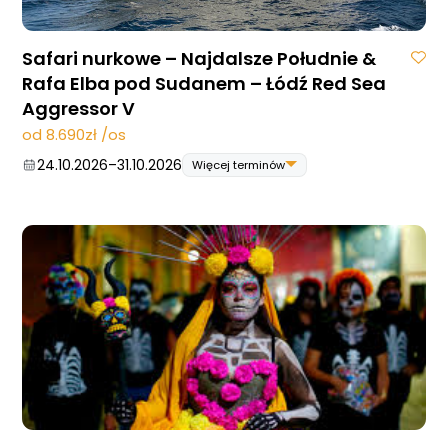
Safari nurkowe – Najdalsze Południe &
Rafa Elba pod Sudanem – Łódź Red Sea
Aggressor V
od 8.690zł /os
24.10.2026
–
31.10.2026
Więcej terminów
24.10.2026
–
31.10.2026
07.11.2026
–
14.11.2026