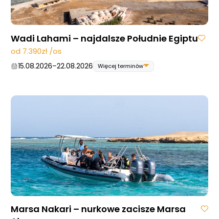
Wadi Lahami – najdalsze Południe Egiptu
od 7.390zł /os
15.08.2026
–
22.08.2026
Więcej terminów
15.08.2026
–
22.08.2026
22.08.2026
–
29.08.2026
29.08.2026
–
05.09.2026
19.09.2026
–
26.09.2026
26.09.2026
–
03.10.2026
31.10.2026
–
07.11.2026
07.11.2026
–
14.11.2026
05.12.2026
–
12.12.2026
12.12.2026
–
19.12.2026
Marsa Nakari – nurkowe zacisze Marsa