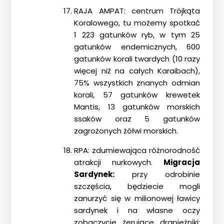
RAJA AMPAT: centrum Trójkąta
Koralowego, tu możemy spotkać
1 223 gatunków ryb, w tym 25
gatunków endemicznych, 600
gatunków korali twardych (10 razy
więcej niż na całych Karaibach),
75% wszystkich znanych odmian
korali, 57 gatunków krewetek
Mantis, 13 gatunków morskich
ssaków oraz 5 gatunków
zagrożonych żółwi morskich.
Strona główna !!!
RPA: zdumiewająca różnorodność
atrakcji nurkowych.
Migracja
O nas
Sardynek:
przy odrobinie
Wyprawy Nurkowe
szczęścia, będziecie mogli
Gdzie i kiedy nurkować
zanurzyć się w milionowej ławicy
sardynek i na własne oczy
Galeria
zobaczycie żerujące drapieżniki: