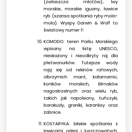
(zwłaszcza młotów), lwy
morskie, morskie iguany, ławice
ryb (szansa spotkania ryby mola-
mola). Wyspy Darwin & Wolf to
światowy numer 1!
KOMODO: teren Parku Morskiego
wpisany na listę UNESCO,
nieskażony i nieodkryty raj dla
płetwonurków. Tutejsze wody
roją się od rekinów rafowych,
olbrzymich mant, kałamarnic,
koników morskich, ślimaków
nagoskrzelnych oraz wielu ryb,
takich jak napoleony, tuńczyki,
barakudy, graniki, karanksy oraz
żabnice.
KOSTARYKA: bliskie spotkania z
ławicami orleni i luszczowatych,