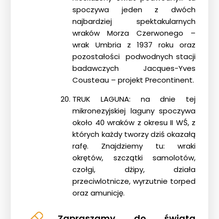
spoczywa jeden z dwóch
najbardziej spektakularnych
wraków Morza Czerwonego –
wrak Umbria z 1937 roku oraz
pozostałości podwodnych stacji
badawczych Jacques-Yves
Cousteau – projekt Precontinent.
TRUK LAGUNA: na dnie tej
mikronezyjskiej laguny spoczywa
około 40 wraków z okresu II WŚ, z
których każdy tworzy dziś okazałą
rafę. Znajdziemy tu: wraki
okrętów, szczątki samolotów,
czołgi, dżipy, działa
przeciwlotnicze, wyrzutnie torped
oraz amunicję.
Zapraszamy do świata