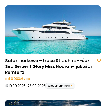
06.05.2027
–
13.05.2027
Safari nurkowe – trasa St. Johns – łódź
Sea Serpent Glory Miss Nouran- jakość i
komfort!
od 9.990zł /os
19.09.2026
–
26.09.2026
Więcej terminów
19.09.2026
–
26.09.2026
07.11.2026
–
14.11.2026
05.12.2026
–
12.12.2026