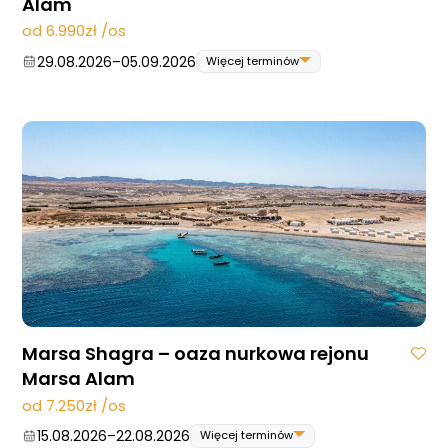
Alam
od 6.990zł /os
29.08.2026
–
05.09.2026
Więcej terminów
29.08.2026
–
05.09.2026
12.09.2026
–
19.09.2026
26.09.2026
–
03.10.2026
10.10.2026
–
17.10.2026
24.10.2026
–
31.10.2026
07.11.2026
–
14.11.2026
14.11.2026
–
21.11.2026
28.11.2026
–
05.12.2026
05.12.2026
–
12.12.2026
Marsa Shagra – oaza nurkowa rejonu
Marsa Alam
od 7.250zł /os
15.08.2026
–
22.08.2026
Więcej terminów