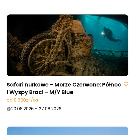
15.08.2026
–
22.08.2026
22.08.2026
–
29.08.2026
29.08.2026
–
05.09.2026
05.09.2026
–
12.09.2026
12.09.2026
–
19.09.2026
03.10.2026
–
10.10.2026
10.10.2026
–
17.10.2026
31.10.2026
–
07.11.2026
21.11.2026
–
28.11.2026
28.11.2026
–
05.12.2026
05.12.2026
–
12.12.2026
Safari nurkowe – Morze Czerwone: Północ
i Wyspy Braci – M/Y Blue
od 8.590zł /os
20.08.2026
–
27.08.2026