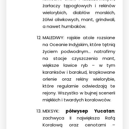
żarłaczy tępogłowych i rekinów
wielorybich, diabłów morskich,
żółwi oliwkowych, mant, grindwali,
a nawet humbaków.
MALEDIWY: rajskie atole rozsiane
na Oceanie Indyjskim, które tętnią
życiem podwodnym… natrafimy
na stacje czyszczenia mant,
większe ławice ryb – w tym
karanksów i barakud, kropkowane
orlenie oraz rekiny wielorybie,
które regularnie odwiedzają te
rejony. Wszystko w bujnej scenerii
miękkich i twardych koralowców.
MEKSYK:
półwysep Yucatan
:
zachwyca II największa Rafą
Koralową oraz cenotami –