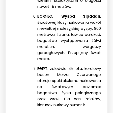
wielkimi stalaktytami o długości
nawet 15 metrów.
BORNEO:
wyspa Sipadan
:
światowej klasy nurkowania wokół
niewielkiej malezyjskiej wyspy. 800
metrowa ściana, ławice barakud,
bogactwo występowania żółwi
morskich, wargaczy
garbogłowych. Przepiękny świat
makro.
EGIPT: zaledwie 4h lotu, koralowy
basen Morza Czerwonego
oferuje spektakularne nurkowania
na światowym poziomie:
bogactwo życia pelagicznego
oraz wraki. Dla nas Polaków,
kierunek nurkowy numer 1!