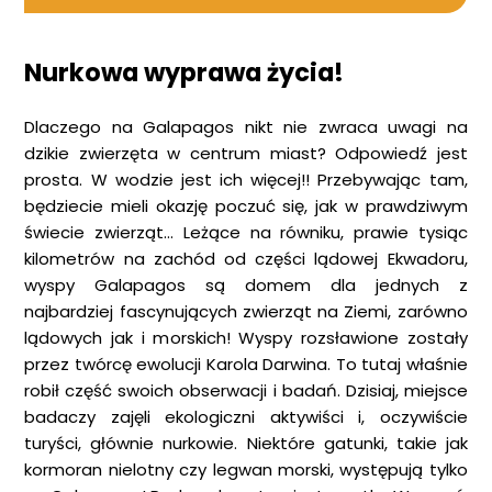
Nurkowa wyprawa życia!
Dlaczego na Galapagos nikt nie zwraca uwagi na
dzikie zwierzęta w centrum miast? Odpowiedź jest
prosta. W wodzie jest ich więcej!! Przebywając tam,
będziecie mieli okazję poczuć się, jak w prawdziwym
świecie zwierząt… Leżące na równiku, prawie tysiąc
kilometrów na zachód od części lądowej Ekwadoru,
wyspy Galapagos są domem dla jednych z
najbardziej fascynujących zwierząt na Ziemi, zarówno
lądowych jak i morskich! Wyspy rozsławione zostały
przez twórcę ewolucji Karola Darwina. To tutaj właśnie
robił część swoich obserwacji i badań. Dzisiaj, miejsce
badaczy zajęli ekologiczni aktywiści i, oczywiście
turyści, głównie nurkowie. Niektóre gatunki, takie jak
kormoran nielotny czy legwan morski, występują tylko