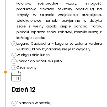
kolorów, różnorodne wzory, mnogość
produktów, ciekawe tekstury oddziałują na
zmysły. W Otavalo znajdziecie przepiękne,
wielokolorowe hamaki, przyjemne w dotyku
szale z wełny alpaki, ciepłe poncho. Torby,
plecaki, łapacze snów, zabawki, koszule kuszą z
każdego stoiska.
Laguna Cucicocha – Laguna to zalana kaldera
wulkanu, który bynajmniej nie jest wygasły.
W ciągu dnia lunch,
Powrót do hotelu w Quito,
Czas wolny.
Strona główna !!!
O nas
Wyprawy Nurkowe
Dzień 12
Gdzie i kiedy nurkować
Galeria
Śniadanie w hotelu,