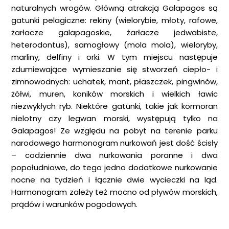
naturalnych wrogów. Główną atrakcją Galapagos są
gatunki pelagiczne: rekiny (wielorybie, młoty, rafowe,
żarłacze galapagoskie, żarłacze jedwabiste,
heterodontus), samogłowy (mola mola), wieloryby,
marliny, delfiny i orki. W tym miejscu następuje
zdumiewające wymieszanie się stworzeń ciepło- i
zimnowodnych: uchatek, mant, płaszczek, pingwinów,
żółwi, muren, koników morskich i wielkich ławic
niezwykłych ryb. Niektóre gatunki, takie jak kormoran
nielotny czy legwan morski, występują tylko na
Galapagos! Ze względu na pobyt na terenie parku
narodowego harmonogram nurkowań jest dość ścisły
– codziennie dwa nurkowania poranne i dwa
popołudniowe, do tego jedno dodatkowe nurkowanie
nocne na tydzień i łącznie dwie wycieczki na ląd.
Harmonogram zależy też mocno od pływów morskich,
prądów i warunków pogodowych.