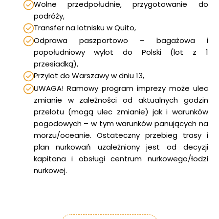
Wolne przedpołudnie, przygotowanie do
Blog
podróży,
DAN
Transfer na lotnisku w Quito,
Kontakt
Odprawa paszportowo – bagażowa i
popołudniowy wylot do Polski (lot z 1
przesiadką),
Przylot do Warszawy w dniu 13,
UWAGA! Ramowy program imprezy może ulec
zmianie w zależności od aktualnych godzin
przelotu (mogą ulec zmianie) jak i warunków
pogodowych – w tym warunków panujących na
morzu/oceanie. Ostateczny przebieg trasy i
plan nurkowań uzależniony jest od decyzji
kapitana i obsługi centrum nurkowego/łodzi
nurkowej.