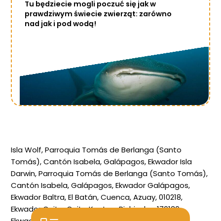
Tu będziecie mogli poczuć się jak w
prawdziwym świecie zwierząt: zarówno
nad jak i pod wodą!
Isla Wolf, Parroquia Tomás de Berlanga (Santo
Tomás), Cantón Isabela, Galápagos, Ekwador
Isla
Darwin, Parroquia Tomás de Berlanga (Santo Tomás),
Cantón Isabela, Galápagos, Ekwador
Galápagos,
Ekwador
Baltra, El Batán, Cuenca, Azuay, 010218,
Ekwador
Quito, Quito Kanton, Pichincha, 170130,
Ekwador