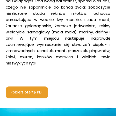
na Galapagos! Pod wodą natomiast, spotka Was coś,
czego nie zapomnicie do końca życia: zobaczycie
niezliczone stada rekinów młotów, ochoczo
baraszkujące w wodzie lwy morskie, stada mant,
żarłacze galapagoskie, żarłacze jedwabiste, rekiny
wielorybie, samogłowy (mola-mola), marliny, delfiny i
orki! W tym miejscu następuje naprawdę
zdumiewające wymieszanie się stworzeń ciepło- i
zimnowodnych: uchatek, mant, płaszczek, pingwinów,
żółwi, muren, koników morskich i wielkich ławic
niezwykłych ryb!
Pobierz ofertę PDF