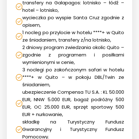
transfery na Galapagos: lotnisko – łódź –
hotel – lotnisko,
wycieczka po wyspie Santa Cruz zgodnie z
opisem,
1 nocleg po przylocie w hotelu ****+ w Quito
ze śniadaniem, transfery z/na lotnisko,
2 dniowy program zwiedzania okolic Quito –
zgodnie z programem i posiłkami
wymienionymi w cenie,
3 noclegi po zakończonym safari w hotelu
****+ w Quito – w pokoju DBL/Twin ze
śniadaniem,
ubezpieczenie Compensa TU S.A. : KL 50.000
EUR, NNW 5.000 EUR, bagaż podróżny 500
EUR, OC 25.000 EUR, sprzęt sportowy 500
EUR + nurkowanie,
składkę na Turystyczny Fundusz
Gwarancyjny i Turystyczny Fundusz
Pomocowy.