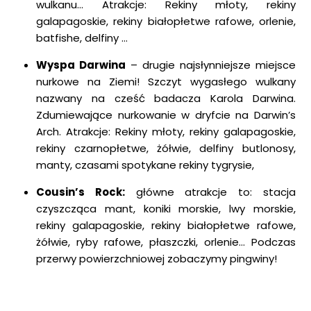
wulkanu… Atrakcje: Rekiny młoty, rekiny
galapagoskie, rekiny białopłetwe rafowe, orlenie,
batfishe, delfiny …
Wyspa Darwina
– drugie najsłynniejsze miejsce
nurkowe na Ziemi! Szczyt wygasłego wulkany
nazwany na cześć badacza Karola Darwina.
Zdumiewające nurkowanie w dryfcie na Darwin’s
Arch. Atrakcje: Rekiny młoty, rekiny galapagoskie,
rekiny czarnopłetwe, żółwie, delfiny butlonosy,
manty, czasami spotykane rekiny tygrysie,
Cousin’s Rock:
główne atrakcje to: stacja
czyszcząca mant, koniki morskie, lwy morskie,
rekiny galapagoskie, rekiny białopłetwe rafowe,
żółwie, ryby rafowe, płaszczki, orlenie… Podczas
przerwy powierzchniowej zobaczymy pingwiny!