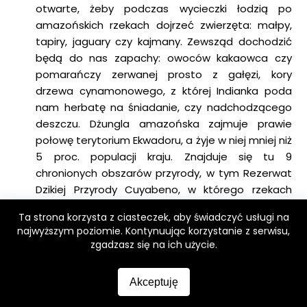
otwarte, żeby podczas wycieczki łodzią po
amazońskich rzekach dojrzeć zwierzęta: małpy,
tapiry, jaguary czy kajmany. Zewsząd dochodzić
będą do nas zapachy: owoców kakaowca czy
pomarańczy zerwanej prosto z gałęzi, kory
drzewa cynamonowego, z której Indianka poda
nam herbatę na śniadanie, czy nadchodzącego
deszczu. Dżungla amazońska zajmuje prawie
połowę terytorium Ekwadoru, a żyje w niej mniej niż
5 proc. populacji kraju. Znajduje się tu 9
chronionych obszarów przyrody, w tym Rezerwat
Dzikiej Przyrody Cuyabeno, w którego rzekach
pływają różowe delfiny słodkowodne – inie, oraz
Ta strona korzysta z ciasteczek, aby świadczyć usługi na
Park Narodowy Yasuní, gdzie żyją z dala od
najwyższym poziomie. Kontynuując korzystanie z serwisu,
cywilizacji plemiona Huaorani. Do dziewiczych
zgadzasz się na ich użycie.
lasów Amazonii mogą dotrzeć nie tylko tak
wytrwali podróżnicy, jak sam Tony Halik.
Akceptuję
Targ Otavalo:
słynie z targu rozmaitości, do