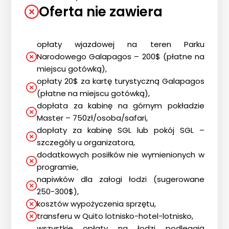
Oferta nie zawiera
opłaty wjazdowej na teren Parku
Narodowego Galapagos – 200$ (płatne na
miejscu gotówką),
opłaty 20$ za kartę turystyczną Galapagos
(płatne na miejscu gotówką),
dopłata za kabinę na górnym pokładzie
Master – 750zł/osoba/safari,
dopłaty za kabinę SGL lub pokój SGL –
szczegóły u organizatora,
dodatkowych posiłków nie wymienionych w
programie,
napiwków dla załogi łodzi (sugerowane
250-300$),
kosztów wypożyczenia sprzętu,
transferu w Quito lotnisko-hotel-lotnisko,
wszystkie opłaty na łodzi podlegają