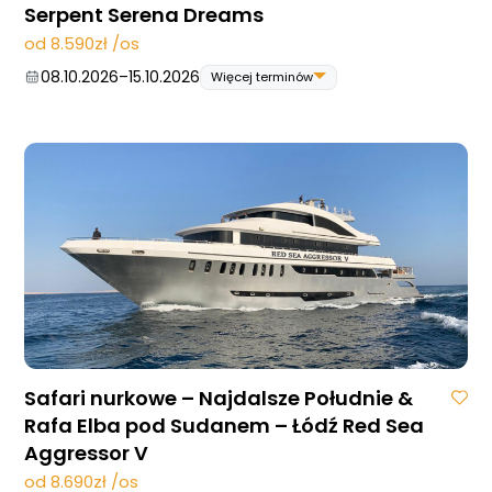
Serpent Serena Dreams
od 8.590zł /os
08.10.2026
–
15.10.2026
Więcej terminów
08.10.2026
–
15.10.2026
22.10.2026
–
29.10.2026
29.10.2026
–
05.11.2026
10.12.2026
–
17.12.2026
Safari nurkowe – Najdalsze Południe &
Rafa Elba pod Sudanem – Łódź Red Sea
Aggressor V
od 8.690zł /os