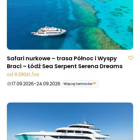
Blog
DAN
Kontakt
Safari nurkowe – trasa Północ i Wyspy
Braci – Łódź Sea Serpent Serena Dreams
od 9.290zł /os
17.09.2026
–
24.09.2026
Więcej terminów
17.09.2026
–
24.09.2026
06.05.2027
–
13.05.2027