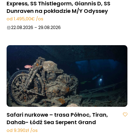
Express, SS Thistlegorm, Giannis D, SS
Dunraven na pokładzie M/Y Odyssey
od 1.495,00€ /os
22.08.2026
–
29.08.2026
Safari nurkowe – trasa Północ, Tiran,
Dahab- Łódź Sea Serpent Grand
od 9.390zł /os