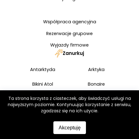
Współpraca agencyjna
Rezerwacje grupowe
Wyjazdy firmowe
Zanurkuj
Antarktyda
Arktyka
Bikini Atol
Bonaire
Ta strona korzysta z ciasteczek, aby świadczyć usługi na
Egipt
Marsa Alam
najwyższym poziomie. Kontynuując korzystanie z serwisu,
zgadzasz się na ich użycie.
Safari Nurkowe
Wadi Lahami
Akceptuję
Filipiny
Galapagos