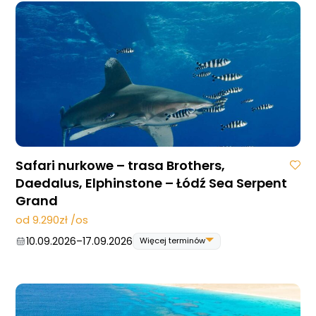
Safari nurkowe – trasa Brothers,
Daedalus, Elphinstone – Łódź Sea Serpent
Grand
Strona główna !!!
od 9.290zł /os
O nas
10.09.2026
–
17.09.2026
Więcej terminów
Wyprawy Nurkowe
10.09.2026
–
17.09.2026
Gdzie i kiedy nurkować
24.09.2026
–
01.10.2026
22.10.2026
–
29.10.2026
Galeria
12.11.2026
–
19.11.2026