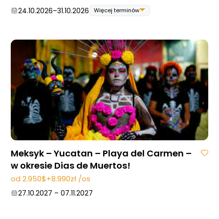
24.10.2026
–
31.10.2026
Więcej terminów
24.10.2026
–
31.10.2026
07.11.2026
–
14.11.2026
Meksyk – Yucatan – Playa del Carmen –
w okresie Dias de Muertos!
od 2.950$+8.990zł /os
27.10.2027
–
07.11.2027