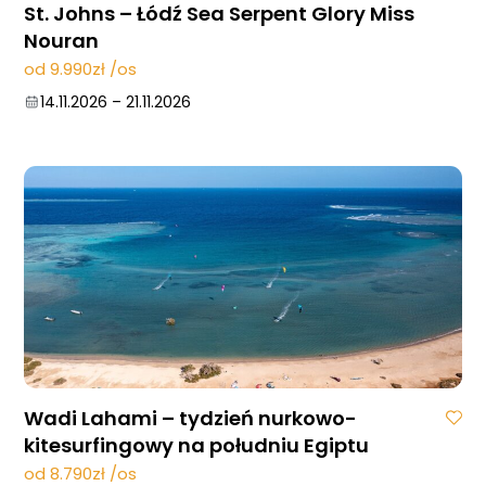
St. Johns – Łódź Sea Serpent Glory Miss
Nouran
od 9.990zł /os
14.11.2026
–
21.11.2026
Wadi Lahami – tydzień nurkowo-
kitesurfingowy na południu Egiptu
od 8.790zł /os