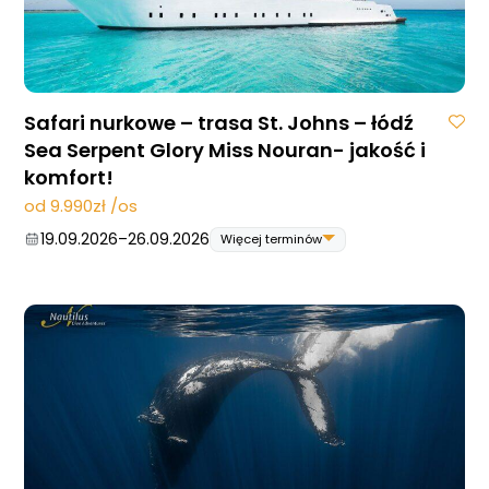
Safari nurkowe – trasa St. Johns – łódź
Sea Serpent Glory Miss Nouran- jakość i
komfort!
od 9.990zł /os
19.09.2026
–
26.09.2026
Więcej terminów
19.09.2026
–
26.09.2026
07.11.2026
–
14.11.2026
05.12.2026
–
12.12.2026