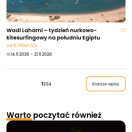
Wadi Lahami – tydzień nurkowo-
kitesurfingowy na południu Egiptu
od 8.790zł /os
14.11.2026
–
21.11.2026
1
2
3
4
Starsze wpisy
Warto
poczytać również