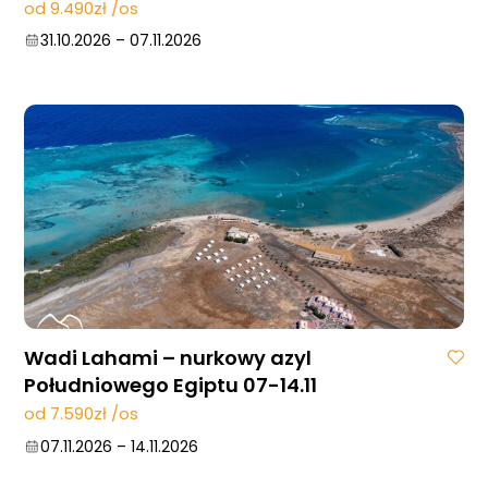
od 9.490zł /os
31.10.2026
–
07.11.2026
Wadi Lahami – nurkowy azyl
Południowego Egiptu 07-14.11
od 7.590zł /os
07.11.2026
–
14.11.2026