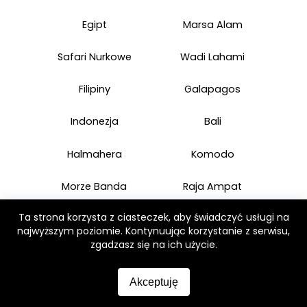
Egipt
Marsa Alam
Safari Nurkowe
Wadi Lahami
Filipiny
Galapagos
Indonezja
Bali
Halmahera
Komodo
Morze Banda
Raja Ampat
Ta strona korzysta z ciasteczek, aby świadczyć usługi na
Japonia nurkowanie
Kostaryka - Cocos
najwyższym poziomie. Kontynuując korzystanie z serwisu,
zgadzasz się na ich użycie.
Malediwy
Malezja
Akceptuję
Borneo
Sipadan