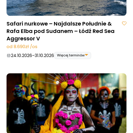
Safari nurkowe – Najdalsze Południe &
Rafa Elba pod Sudanem – Łódź Red Sea
Aggressor V
od 8.690zł /os
24.10.2026
–
31.10.2026
Więcej terminów
24.10.2026
–
31.10.2026
07.11.2026
–
14.11.2026