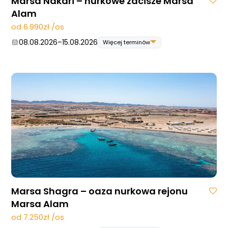
Marsa Nakari – nurkowe zacisze Marsa
Alam
od 6.990zł /os
08.08.2026
–
15.08.2026
Więcej terminów
08.08.2026
–
15.08.2026
29.08.2026
–
05.09.2026
12.09.2026
–
19.09.2026
26.09.2026
–
03.10.2026
10.10.2026
–
17.10.2026
24.10.2026
–
31.10.2026
07.11.2026
–
14.11.2026
14.11.2026
–
21.11.2026
28.11.2026
–
05.12.2026
05.12.2026
–
12.12.2026
Marsa Shagra – oaza nurkowa rejonu
Marsa Alam
od 7.250zł /os