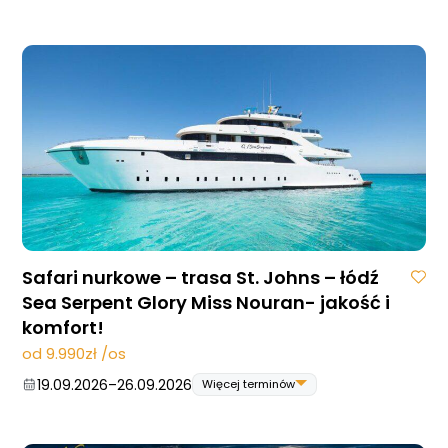
Blog
17.09.2026
–
24.09.2026
06.05.2027
–
13.05.2027
DAN
Kontakt
Safari nurkowe – trasa St. Johns – łódź
Sea Serpent Glory Miss Nouran- jakość i
komfort!
od 9.990zł /os
19.09.2026
–
26.09.2026
Więcej terminów
19.09.2026
–
26.09.2026
07.11.2026
–
14.11.2026