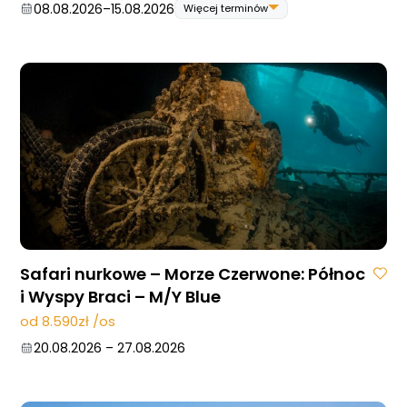
08.08.2026
–
15.08.2026
Więcej terminów
08.08.2026
–
15.08.2026
15.08.2026
–
22.08.2026
22.08.2026
–
29.08.2026
29.08.2026
–
05.09.2026
05.09.2026
–
12.09.2026
12.09.2026
–
19.09.2026
03.10.2026
–
10.10.2026
10.10.2026
–
17.10.2026
31.10.2026
–
07.11.2026
21.11.2026
–
28.11.2026
28.11.2026
–
05.12.2026
05.12.2026
–
12.12.2026
Safari nurkowe – Morze Czerwone: Północ
i Wyspy Braci – M/Y Blue
od 8.590zł /os
20.08.2026
–
27.08.2026