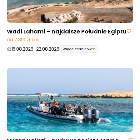
Wadi Lahami – najdalsze Południe Egiptu
od 7.390zł /os
15.08.2026
–
22.08.2026
Więcej terminów
15.08.2026
–
22.08.2026
22.08.2026
–
29.08.2026
29.08.2026
–
05.09.2026
19.09.2026
–
26.09.2026
26.09.2026
–
03.10.2026
31.10.2026
–
07.11.2026
07.11.2026
–
14.11.2026
05.12.2026
–
12.12.2026
12.12.2026
–
19.12.2026