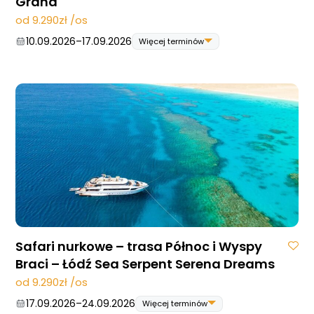
Grand
od 9.290zł /os
10.09.2026
–
17.09.2026
Więcej terminów
10.09.2026
–
17.09.2026
24.09.2026
–
01.10.2026
22.10.2026
–
29.10.2026
12.11.2026
–
19.11.2026
Strona główna !!!
O nas
Safari nurkowe – trasa Północ i Wyspy
Wyprawy Nurkowe
Braci – Łódź Sea Serpent Serena Dreams
Gdzie i kiedy nurkować
od 9.290zł /os
Galeria
17.09.2026
–
24.09.2026
Więcej terminów