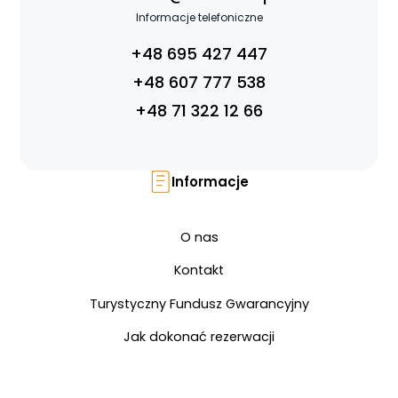
Informacje telefoniczne
+48 695 427 447
+48 607 777 538
+48 71 322 12 66
Strona główna !!!
O nas
Informacje
Wyprawy Nurkowe
Gdzie i kiedy nurkować
O nas
Galeria
Kontakt
Blog
DAN
Turystyczny Fundusz Gwarancyjny
Kontakt
Jak dokonać rezerwacji