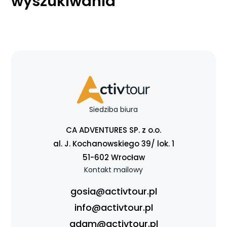
wyszukiwania
Siedziba biura
CA ADVENTURES SP. z o.o.
al. J. Kochanowskiego 39/ lok. 1
51-602 Wrocław
Kontakt mailowy
gosia@activtour.pl
info@activtour.pl
adam@activtour.pl