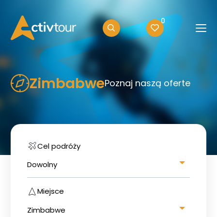
0
Zimbabwe
Poznaj naszą oferte
Cel podróży
Dowolny
Miejsce
Zimbabwe