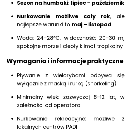
Sezon na humbaki:
lipiec – październik
Wyprawy Nurkowe
Nurkowanie możliwe cały rok
, ale
Gdzie i kiedy nurkować
najlepsze warunki to
maj – listopad
Galeria
Blog
Woda: 24–28°C, widoczność: 20–30 m,
DAN
spokojne morze i ciepły klimat tropikalny
Kontakt
Wymagania i informacje praktyczne
Pływanie z wielorybami odbywa się
wyłącznie z maską i rurką (snorkeling)
Minimalny wiek: zazwyczaj 8–12 lat, w
zależności od operatora
Nurkowanie rekreacyjne: możliwe z
lokalnych centrów PADI