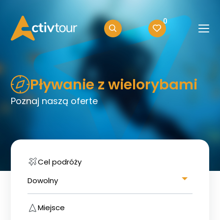
0
Pływanie z wielorybami
Poznaj naszą oferte
Cel podróży
Dowolny
Miejsce