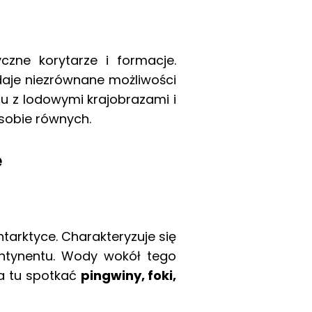
czne korytarze i formacje.
daje niezrównane możliwości
u z lodowymi krajobrazami i
sobie równych.
e
tarktyce. Charakteryzuje się
ntynentu. Wody wokół tego
a tu spotkać
pingwiny, foki,