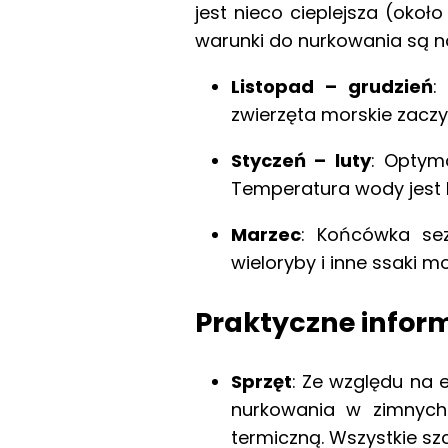
jest nieco cieplejsza (okoł
warunki do nurkowania są n
Listopad – grudzień
:
zwierzęta morskie zacz
Styczeń – luty
: Optyma
Temperatura wody jest b
Marzec
: Końcówka se
wieloryby i inne ssaki mo
Praktyczne infor
Sprzęt
: Ze względu na 
nurkowania w zimnych
termiczną. Wszystkie s