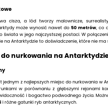
kowe
 cisza, a lód tworzy malownicze, surrealisty
rktydy może wynosić nawet do
50 metrów
, co 
świata w jego najczystszej postaci. W połączeni
 na Antarktydzie to doświadczenie, które nie ma 
a do nurkowania na Antarktydzi
ny
t jednym z najlepszych miejsc do nurkowania w An
unkami w porównaniu z głębszymi rejonami ko
 widoczność i bogactwo podwodnego życia. Możn
i
i różne gatunki ryb antarktycznych.