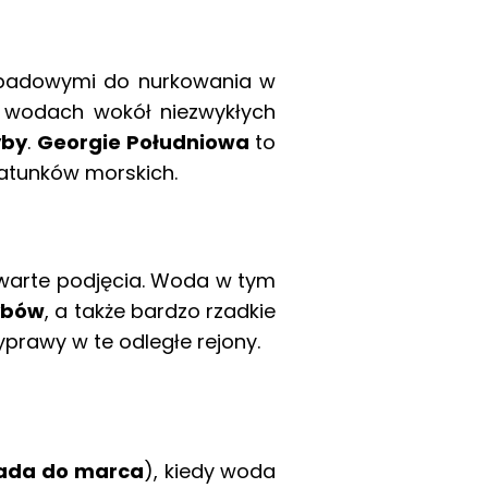
padowymi do nurkowania w
h wodach wokół niezwykłych
yby
.
Georgie Południowa
to
atunków morskich.
 warte podjęcia. Woda w tym
ybów
, a także bardzo rzadkie
yprawy w te odległe rejony.
pada do marca
), kiedy woda