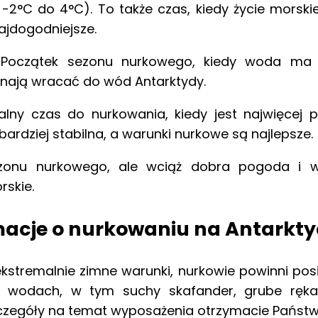
o -2°C do 4°C). To także czas, kiedy życie morskie
ajdogodniejsze.
 Początek sezonu nurkowego, kiedy woda ma n
ynają wracać do wód Antarktydy.
lny czas do nurkowania, kiedy jest najwięcej p
ardziej stabilna, a warunki nurkowe są najlepsze.
zonu nurkowego, ale wciąż dobra pogoda i w
rskie.
macje o nurkowaniu na Antarkty
ekstremalnie zimne warunki, nurkowie powinni po
 wodach, w tym suchy skafander, grube rękaw
zczegóły na temat wyposażenia otrzymacie Państw