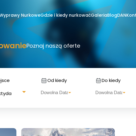
Wyprawy Nurkowe
Gdzie i kiedy nurkować
Galeria
Blog
DAN
Kon
owanie
Poznaj naszą oferte
ejsce
Od kiedy
Do kiedy
ktyda