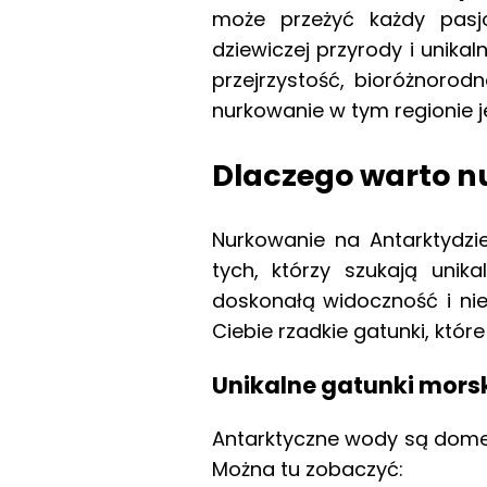
może przeżyć każdy pasjo
dziewiczej przyrody i unik
przejrzystość, bioróżnorod
nurkowanie w tym regionie j
Dlaczego warto n
Nurkowanie na Antarktydzi
tych, którzy szukają uni
doskonałą widoczność i ni
Ciebie rzadkie gatunki, któr
Unikalne gatunki mors
Antarktyczne wody są domem
Można tu zobaczyć: