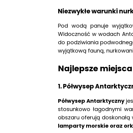
Niezwykłe warunki nur
Pod wodą panuje wyjątkowa
Widoczność w wodach Anta
do podziwiania podwodnego 
wyjątkową fauną, nurkowanie
Najlepsze miejsc
1.
Półwysep Antarktycz
Półwysep Antarktyczny
jes
stosunkowo łagodnymi war
obszaru oferują doskonałą
lamparty morskie oraz ork