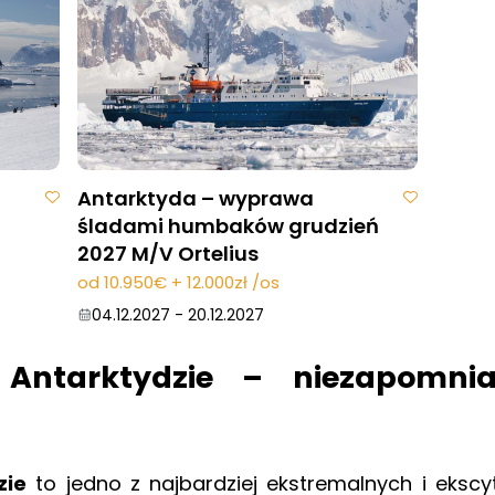
Antarktyda – wyprawa
śladami humbaków grudzień
2027 M/V Ortelius
od 10.950€ + 12.000zł /os
04.12.2027
-
20.12.2027
Antarktydzie – niezapomn
zie
to jedno z najbardziej ekstremalnych i ekscy