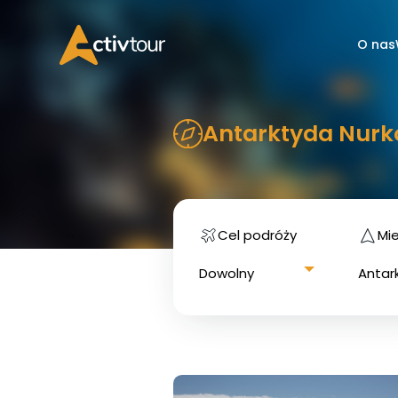
O nas
Antarktyda Nurk
Cel podróży
Mi
Dowolny
Antar