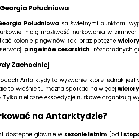
i Georgia Południowa
Georgia Południowa
są świetnymi punktami wy
j nurkowie mają możliwość nurkowania w zimnyc
kać kolonie pingwinów, foki oraz potężne
wielor
bserwacji
pingwinów cesarskich
i różnorodnych g
ydy Zachodniej
dach Antarktydy to wyzwanie, które jednak jest
 ale to właśnie tu można spotkać najwięcej
wielor
. Tylko nieliczne ekspedycje nurkowe organizują w
urkować na Antarktydzie?
est dostępne głównie w
sezonie letnim
(od
listo