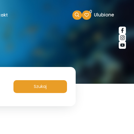
0
Ulubione
takt
Szukaj