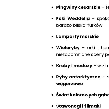
Pingwiny cesarskie
– t
Foki Weddella
– spoko
bardzo blisko nurków.
Lamparty morskie
Wieloryby
– orki i hu
niezapomniane sceny p
Kraby
i
meduzy
– w zim
Ryby antarktyczne
– s
węgorzowe
.
Świat kolorowych gąbe
Stawonogi i ślimaki