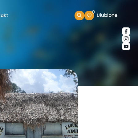
0
Ulubione
takt