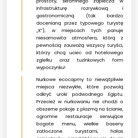
prostoty, skromnego zaplecza w
infrastrukturę rozrywkową i
gastronomiczną (tak bardzo
docenianą przez typowego turystę
„X”), w miejscach tych panuje
niesamowita atmosfera, którą z
pewnością zauważą wszyscy turyści,
którzy chcą uciec od hotelowego
zgiełku oraz tuzinkowych form
wypoczynku!
Nurkowe ecocapmy to niewątpliwie
miejsca niezwykłe, które pozwolą
odkryć uroki podwodnego Egiptu.
Przecież w nurkowaniu nie chodzi o
obszerne pokoje z plazmą na ścianie,
ogromne restauracje serwujące
bogate menu, wielkie baseny
zatłoczone turystami, hałas