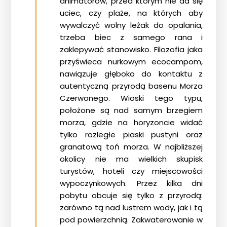
animatorów, przed którym nie da się
uciec, czy plaże, na których aby
wywalczyć wolny leżak do opalania,
trzeba biec z samego rana i
zaklepywać stanowisko. Filozofia jaka
przyświeca nurkowym ecocampom,
nawiązuje głęboko do kontaktu z
autentyczną przyrodą basenu Morza
Czerwonego. Wioski tego typu,
położone są nad samym brzegiem
morza, gdzie na horyzoncie widać
tylko rozległe piaski pustyni oraz
granatową toń morza. W najbliższej
okolicy nie ma wielkich skupisk
turystów, hoteli czy miejscowości
wypoczynkowych. Przez kilka dni
pobytu obcuje się tylko z przyrodą:
zarówno tą nad lustrem wody, jak i tą
pod powierzchnią. Zakwaterowanie w