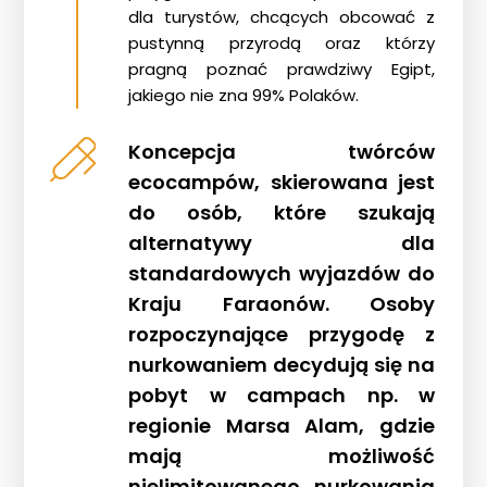
dla turystów, chcących obcować z
pustynną przyrodą oraz którzy
pragną poznać prawdziwy Egipt,
jakiego nie zna 99% Polaków.
Koncepcja twórców
ecocampów, skierowana jest
do osób, które szukają
alternatywy dla
Strona główna !!!
standardowych wyjazdów do
O nas
Kraju Faraonów. Osoby
Wyprawy Nurkowe
rozpoczynające przygodę z
Gdzie i kiedy nurkować
nurkowaniem decydują się na
Galeria
pobyt w campach np. w
regionie Marsa Alam, gdzie
Blog
mają możliwość
DAN
nielimitowanego nurkowania