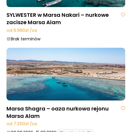
SYLWESTER w Marsa Nakari – nurkowe
zacisze Marsa Alam
od 6.990zł /os
Brak terminów
Marsa Shagra – oaza nurkowa rejonu
Marsa Alam
od 7.250zł /os