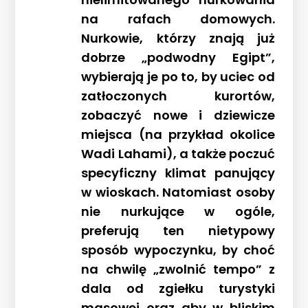
Kontakt
na rafach domowych.
Nurkowie, którzy znają już
dobrze „podwodny Egipt”,
wybierają je po to, by uciec od
zatłoczonych kurortów,
zobaczyć nowe i dziewicze
miejsca (na przykład okolice
Wadi Lahami), a także poczuć
specyficzny klimat panujący
w wioskach. Natomiast osoby
nie nurkujące w ogóle,
preferują ten nietypowy
sposób wypoczynku, by choć
na chwilę „zwolnić tempo” z
dala od zgiełku turystyki
masowej oraz aby w bliskim