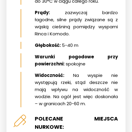
do 30°C w ciągu całego roku.
Prądy:
zazwyczaj bardzo
łagodne, silne prądy związane są z
wąską cieśniną pomiędzy wyspami
Rinca i Komodo.
Głębokość:
5-40 m
Warunki pogodowe przy
powierzchni:
spokojne
Widoczność:
Na wyspie nie
występują rzeki, stąd deszcze nie
mają wpływu na widoczność w
wodzie. Na ogół jest więc doskonała
– w granicach 20-60 m.
POLECANE MIEJSCA
NURKOWE: