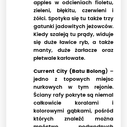
apples w odcieniach fioletu,
zieleni, błękitu, czerwieni i
żółci. Spotyka się tu także trzy
gatunki jadowitych jeżowców.
Kiedy szaleją tu prądy, widuje
się duże ławice ryb, a także
Strona główna !!!
manty, duże żarłacze oraz
płetwale karłowate.
O nas
Wyprawy Nurkowe
Current City (Batu Bolong
) –
Gdzie i kiedy nurkować
jedno z topowych miejsc
Galeria
nurkowych w tym rejonie.
Blog
Ściany rafy pokryte są niemal
całkowicie koralami i
DAN
kolorowymi gąbkami, pośród
Kontakt
których znaleźć można
mnóstwo podwodnych