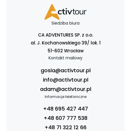
Siedziba biura
CA ADVENTURES SP. z o.o.
al. J. Kochanowskiego 39/ lok. 1
51-602 Wrocław
Kontakt mailowy
gosia@activtour.pl
info@activtour.pl
adam@activtour.pl
Informacje telefoniczne
+48 695 427 447
+48 607 777 538
+48 71 322 12 66