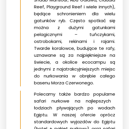
Reef, Playground Reef i wiele innych),
będące schronieniem dla wielu
gatunków ryb. Często spotkać się
można z dużymi gatunkami
pelagicznymi – tuńczykami,
ostrobokami, rekinami i rajami.
Twarde koralowce, budujące te rafy,
uznawane są za najpiękniejsze na
świecie, a okolice ecocampu są
jednymi z najatrakcyjniejszych miejsc
do nurkowania w obrębie całego
basenu Morza Czerwonego.
Polecamy także bardzo popularne
safari nurkowe
na najlepszych
łodziach pływających po wodach
Egiptu. W naszej ofercie oprócz
standardowych wyjazdów do Egiptu
(hotel + pakiet nurkowy) oraz safari