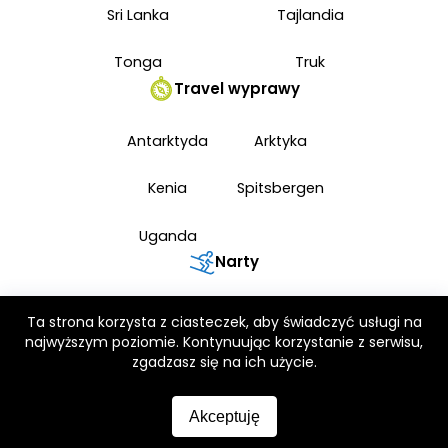
Sri Lanka
Tajlandia
Tonga
Truk
Travel wyprawy
Antarktyda
Arktyka
Kenia
Spitsbergen
Uganda
Narty
Japonia narty
Ta strona korzysta z ciasteczek, aby świadczyć usługi na
najwyższym poziomie. Kontynuując korzystanie z serwisu,
zgadzasz się na ich użycie.
© 2026 Wszelkie prawa zastrzeżone. Zabrania się kopiowania i
rozpowszechniania prezentowanych materiałów.
Akceptuję