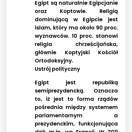
Egipt są naturalnie Egipcjanie
oraz Koptowie. Religią
dominującą w Egipcie jest
islam, który ma około 90 proc.
wyznawców. 10 proc. stanowi
religia chrześcijańska,
głównie Koptyjski Kościół
Ortodoksyjny.
Ustrój polityczny
Egipt jest republiką
semiprezydencką. Oznacza
to, iż jest to forma rządów
pośrednia między systemem
parlamentarnym a
prezydenckim, funkcjonująca
dziś m.in. we Francji. W 2011