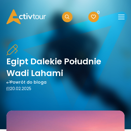
0
Egipt Dalekie Południe
Wadi Lahami
Powrót do bloga
20.02.2025