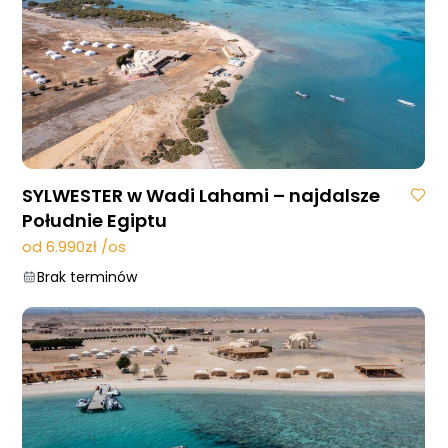
SYLWESTER w Wadi Lahami – najdalsze
Południe Egiptu
od 6.990zł /os
Brak terminów