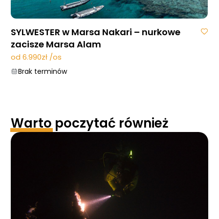
SYLWESTER w Marsa Nakari – nurkowe
zacisze Marsa Alam
od 6.990zł /os
Brak terminów
Warto
poczytać również