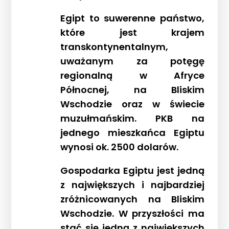
Egipt to suwerenne państwo,
które jest krajem
Strona główna !!!
transkontynentalnym,
O nas
uważanym za potęgę
Wyprawy Nurkowe
regionalną w Afryce
Północnej, na Bliskim
Gdzie i kiedy nurkować
Wschodzie oraz w świecie
Galeria
muzułmańskim. PKB na
Blog
jednego mieszkańca Egiptu
DAN
wynosi ok. 2500 dolarów.
Kontakt
Gospodarka Egiptu jest jedną
z największych i najbardziej
zróżnicowanych na Bliskim
Wschodzie. W przyszłości ma
stać się jedną z największych