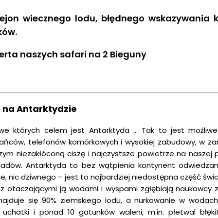
rejon wiecznego lodu, błędnego wskazywania
ków.
ferta naszych
safari na 2 Bieguny
 na Antarktydzie
we których celem jest Antarktyda … Tak to jest możliw
kańców, telefonów komórkowych i wysokiej zabudowy, w za
czym niezakłóconą ciszę i najczystsze powietrze na naszej 
siadów. Antarktyda to bez wątpienia kontynent odwiedzany
e, nic dziwnego – jest to najbardziej niedostępna część świ
az otaczającymi ją wodami i wyspami zgłębiają naukowcy z
znajduje się 90% ziemskiego lodu, a nurkowanie w woda
 uchatki i ponad 10 gatunków waleni, m.in. płetwal błękitn