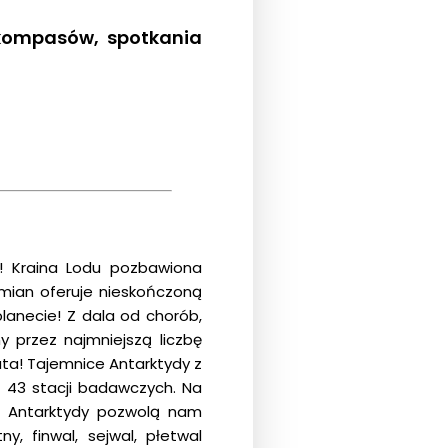
 kompasów, spotkania
e! Kraina Lodu pozbawiona
mian oferuje nieskończoną
planecie! Z dala od chorób,
 przez najmniejszą liczbę
ata! Tajemnice Antarktydy z
 43 stacji badawczych. Na
ch Antarktydy pozwolą nam
y, finwal, sejwal, płetwal