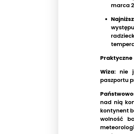
marca 20
Najniż
występu
radziec
temperat
Praktyczne 
Wiza:
nie j
paszportu pr
Państwowo
nad nią kon
kontynent b
wolność b
meteorolog