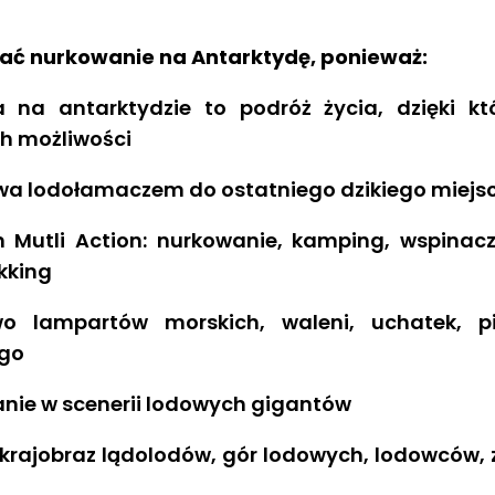
ać nurkowanie na Antarktydę, ponieważ:
 na antarktydzie to podróż życia, dzięki kt
h możliwości
wa lodołamaczem do ostatniego dzikiego miejsc
 Mutli Action: nurkowanie, kamping, wspinaczk
ekking
wo lampartów morskich, waleni, uchatek, 
go
nie w scenerii lodowych gigantów
krajobraz lądolodów, gór lodowych, lodowców, z