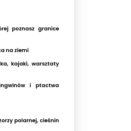
órej poznasz granice
a na ziemi
a, kajaki, warsztaty
pingwinów i ptactwa
orzy polarnej, cieśnin