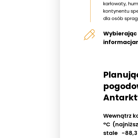
karłowaty, hum
kontynentu spe
dla osób sprag
Wybierając
informacja
Planują
pogodow
Antark
Wewnątrz ko
°C (najniż
stale -88,