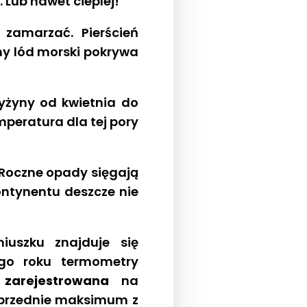
Lub nawet cieplej!
zamarzać. Pierścień
imy lód morski pokrywa
yżyny od kwietnia do
peratura dla tej pory
 Roczne opady sięgają
ontynentu deszcze nie
uszku znajduje się
ego roku termometry
zarejestrowana
na
 poprzednie maksimum z