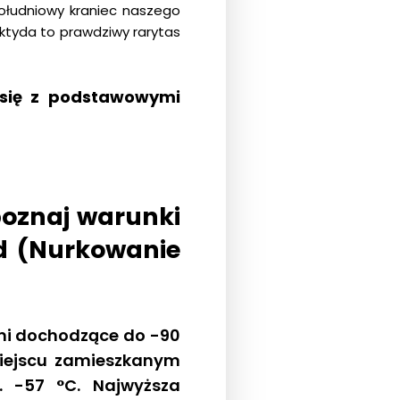
południowy kraniec naszego
ktyda to prawdziwy rarytas
 się z podstawowymi
poznaj warunki
d (Nurkowanie
mi dochodzące do -90
miejscu zamieszkanym
. -57 °C. Najwyższa