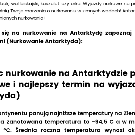
bak, wal biskajski, kaszalot czy orka. Wyjazdy nurkowe na 
łnią Twoje marzenia o nurkowaniu w zimnych wodach! Antar
nionych nurkowania!
 się na nurkowanie na Antarktydę zapoznaj
mi (Nurkowanie Antarktyda):
c nurkowanie na Antarktydzie 
e i najlepszy termin na wyjaz
tyda)
ntynentu panują najniższe temperatury na Zie
sza zanotowana temperatura to -94,5 C a w 
3 °C. Średnia roczna temperatura wynosi ok