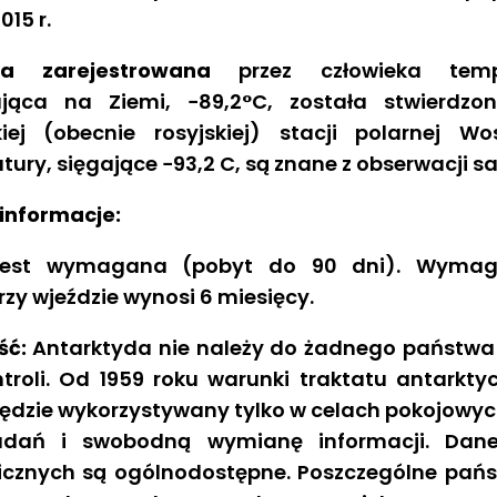
15 r.
sza zarejestrowana
przez człowieka tempe
jąca na Ziemi, −89,2°C, została stwierdzo
kiej (obecnie rosyjskiej) stacji polarnej Wo
ury, sięgające −93,2 C, są znane z obserwacji sa
informacje:
est wymagana (pobyt do 90 dni). Wymag
zy wjeździe wynosi 6 miesięcy.
ść:
Antarktyda nie należy do żadnego państwa 
troli. Od 1959 roku warunki traktatu antarkty
ędzie wykorzystywany tylko w celach pokojowyc
adań i swobodną wymianę informacji. Dan
icznych są ogólnodostępne. Poszczególne pańs