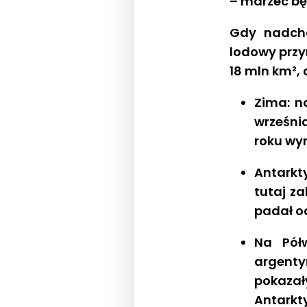
– marzec bę
Gdy nadcho
lodowy przy
18 mln km², 
Zima: n
wrześni
roku wy
Antarkt
tutaj z
padał od
Na Pół
argenty
pokaza
Antarkty