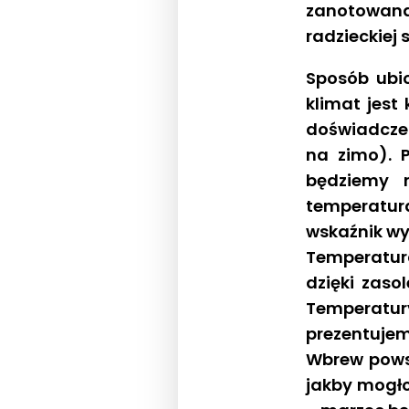
zanotowan
radzieckiej s
Sposób ubi
klimat jes
doświadczeń
na zimo). 
będziemy 
temperatur
wskaźnik wy
Temperatur
dzięki zas
Temperatu
prezentujem
Wbrew pows
jakby mogło