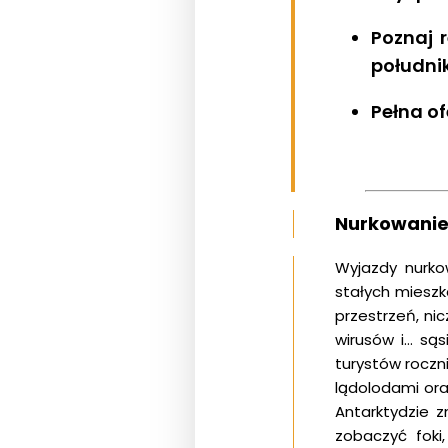
Poznaj 
południ
Pełna o
Nurkowanie
Wyjazdy nurko
stałych miesz
przestrzeń, ni
wirusów i… są
turystów roczni
lądolodami or
Antarktydzie 
zobaczyć foki,