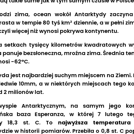
dą takie same jak w tym samym czasie w Polsce. 
dzi zima, ocean wokół Antarktydy zaczyna 
rasta w tempie 80 tyś km² dziennie, a w pełni z
czyli więcej niż wynosi pokrywa kontynentu.
a setkach tysięcy kilometrów kwadratowych w
a panuje bezsłoneczna, mroźna zima. Średnia tem
nosi -62°C.
yda jest najbardziej suchym miejscem na Ziemi.
aledwie 10mm, a w niektórych miejscach tego k
 2 milionów lat.
wyspie Antarktycznym, na samym jego koni
ńska baza Esperanza, w której 7 lutego t
ły 18,3 st. C. To
najwyższa temperatura 
dzie w historii pomiarów. Przebiła o 0,8 st. C