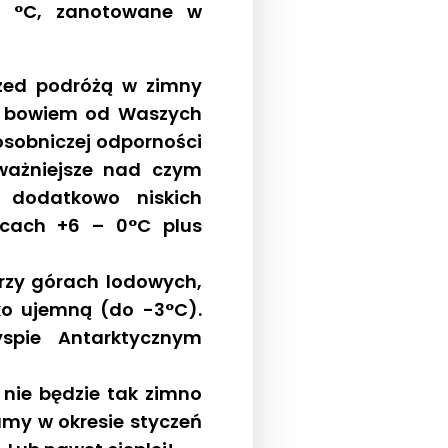
6 °C, zanotowane w
rzed podróżą w zimny
on bowiem od Waszych
osobniczej odporności
ważniejsze nad czym
dodatkowo niskich
icach +6 – 0°C plus
rzy górach lodowych,
ko ujemną (do -3°C).
spie Antarktycznym
ie będzie tak zimno
amy w okresie styczeń