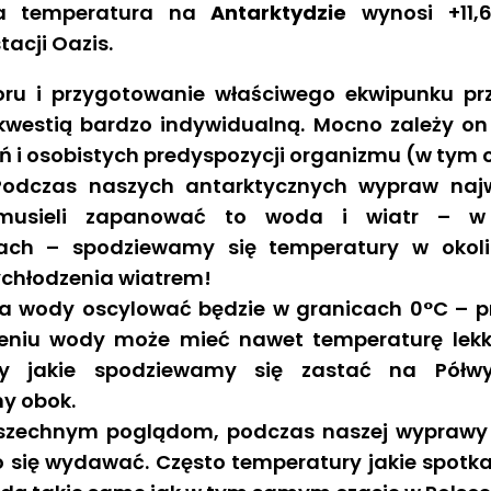
a temperatura na
Antarktydzie
wynosi +11,
tacji Oazis.
oru i przygotowanie właściwego ekwipunku p
t kwestią bardzo indywidualną. Mocno zależy 
 i osobistych predyspozycji organizmu (w tym 
Podczas naszych antarktycznych wypraw naj
musieli zapanować to woda i wiatr – w 
ach – spodziewamy się temperatury w okol
chłodzenia wiatrem!
a wody oscylować będzie w granicach 0°C – p
oleniu wody może mieć nawet temperaturę lek
ry jakie spodziewamy się zastać na Półwy
y obok.
zechnym poglądom, podczas naszej wyprawy n
 się wydawać. Często temperatury jakie spotk