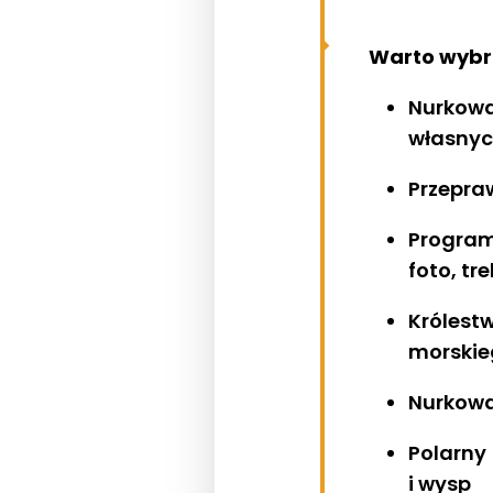
Warto wybr
Nurkowa
własnyc
Przepra
Program
foto, tr
Królest
morskie
Nurkowa
Polarny 
i wysp