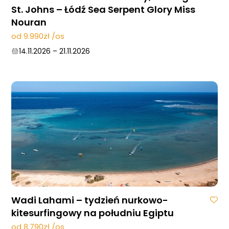
St. Johns – Łódź Sea Serpent Glory Miss
Nouran
od 9.990zł /os
14.11.2026
–
21.11.2026
Wadi Lahami – tydzień nurkowo-
kitesurfingowy na południu Egiptu
od 8.790zł /os