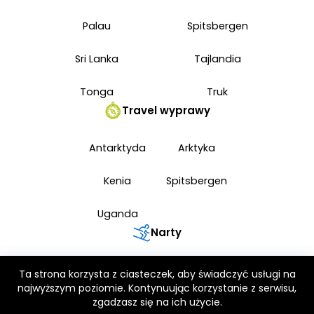
Palau
Spitsbergen
Sri Lanka
Tajlandia
Tonga
Truk
Travel wyprawy
Antarktyda
Arktyka
Kenia
Spitsbergen
Uganda
Narty
Japonia narty
Ta strona korzysta z ciasteczek, aby świadczyć usługi na
najwyższym poziomie. Kontynuując korzystanie z serwisu,
zgadzasz się na ich użycie.
© 2026 Wszelkie prawa zastrzeżone. Zabrania się kopiowania i