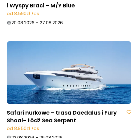
i Wyspy Braci – M/Y Blue
od 8.590zł /os
20.08.2026
–
27.08.2026
Safari nurkowe – trasa Daedalus i Fury
Shoal- Łódź Sea Serpent
od 8.950zł /os
22.08.2026
–
29.08.2026