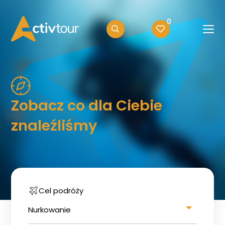
0
Zobacz co dla Ciebie
znaleźliśmy
Cel podróży
Nurkowanie