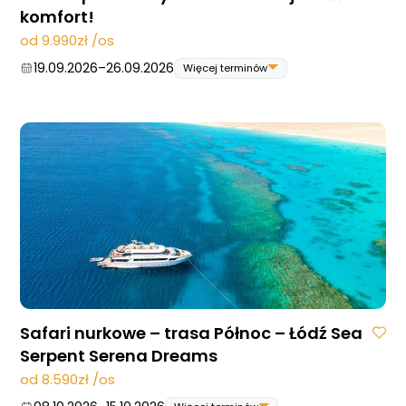
komfort!
od 9.990zł /os
19.09.2026
–
26.09.2026
Więcej terminów
19.09.2026
–
26.09.2026
07.11.2026
–
14.11.2026
05.12.2026
–
12.12.2026
Safari nurkowe – trasa Północ – Łódź Sea
Serpent Serena Dreams
od 8.590zł /os