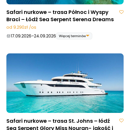
Safari nurkowe – trasa Północ i Wyspy
Braci – Łódź Sea Serpent Serena Dreams
od 9.290zł /os
17.09.2026
–
24.09.2026
Więcej terminów
17.09.2026
–
24.09.2026
06.05.2027
–
13.05.2027
Safari nurkowe – trasa St. Johns – łódź
Sea Serpent Glory Miss Nouran- jakość i