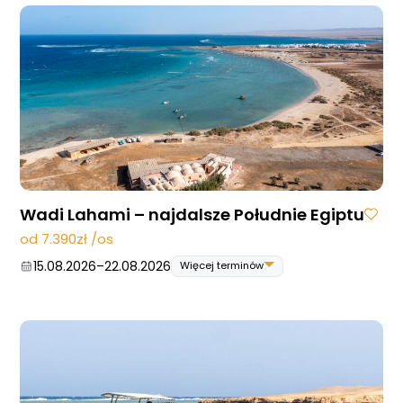
Wadi Lahami – najdalsze Południe Egiptu
od 7.390zł /os
15.08.2026
–
22.08.2026
Więcej terminów
15.08.2026
–
22.08.2026
22.08.2026
–
29.08.2026
29.08.2026
–
05.09.2026
19.09.2026
–
26.09.2026
26.09.2026
–
03.10.2026
31.10.2026
–
07.11.2026