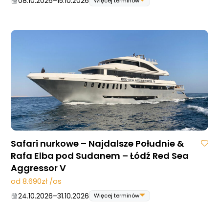
08.10.2026
–
15.10.2026
Więcej terminów
08.10.2026
–
15.10.2026
22.10.2026
–
29.10.2026
29.10.2026
–
05.11.2026
10.12.2026
–
17.12.2026
Strona główna !!!
O nas
Wyprawy Nurkowe
Gdzie i kiedy nurkować
Galeria
Blog
Safari nurkowe – Najdalsze Południe &
DAN
Rafa Elba pod Sudanem – Łódź Red Sea
Kontakt
Aggressor V
od 8.690zł /os
24.10.2026
–
31.10.2026
Więcej terminów
24.10.2026
–
31.10.2026