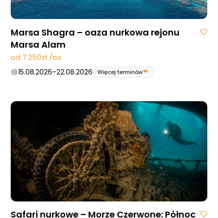
Marsa Shagra – oaza nurkowa rejonu
Marsa Alam
od 7.250zł /os
15.08.2026
–
22.08.2026
Więcej terminów
15.08.2026
–
22.08.2026
22.08.2026
–
29.08.2026
29.08.2026
–
05.09.2026
05.09.2026
–
12.09.2026
12.09.2026
–
19.09.2026
03.10.2026
–
10.10.2026
10.10.2026
–
17.10.2026
31.10.2026
–
07.11.2026
21.11.2026
–
28.11.2026
28.11.2026
–
05.12.2026
05.12.2026
–
12.12.2026
Safari nurkowe – Morze Czerwone: Północ