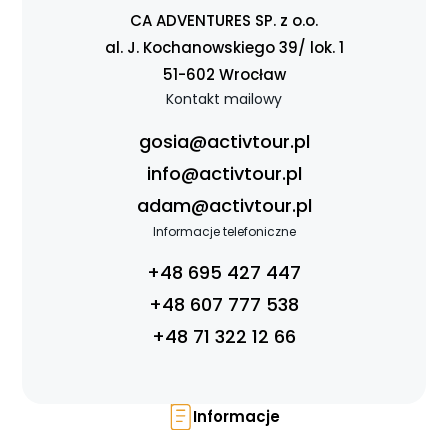
CA ADVENTURES SP. z o.o.
al. J. Kochanowskiego 39/ lok. 1
51-602 Wrocław
Kontakt mailowy
gosia@activtour.pl
info@activtour.pl
adam@activtour.pl
Informacje telefoniczne
Strona główna !!!
+48 695 427 447
O nas
+48 607 777 538
Wyprawy Nurkowe
+48 71 322 12 66
Gdzie i kiedy nurkować
Galeria
Blog
Informacje
DAN