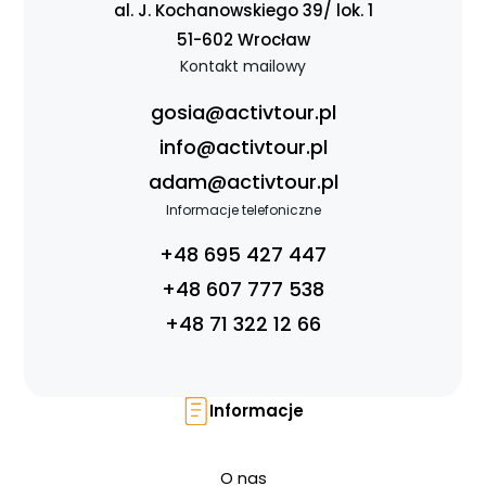
al. J. Kochanowskiego 39/ lok. 1
51-602 Wrocław
Kontakt mailowy
gosia@activtour.pl
info@activtour.pl
adam@activtour.pl
Informacje telefoniczne
+48 695 427 447
Strona główna !!!
+48 607 777 538
O nas
+48 71 322 12 66
Wyprawy Nurkowe
Gdzie i kiedy nurkować
Galeria
Informacje
Blog
DAN
O nas