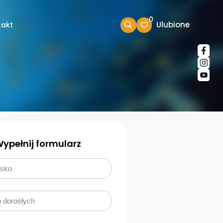
0
Ulubione
takt
ypełnij formularz