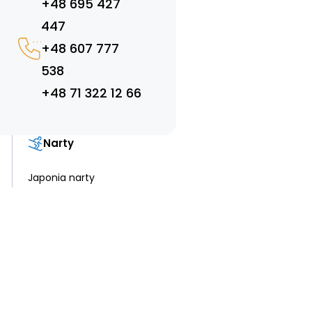
+48 695 427
447
+48 607 777
538
+48 71 322 12 66
Narty
Japonia narty