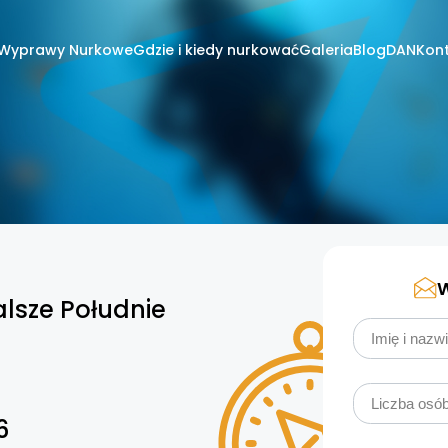
Wyprawy Nurkowe
Gdzie i kiedy nurkować
Galeria
Blog
DAN
Kon
W
lsze Południe
6