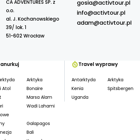
CA ADVENTURES SP. z
gosia@activtour.pl
o.o.
info@activtour.pl
al. J. Kochanowskiego
adam@activtour.pl
39/ lok. 1
51-602 Wrocław
Zanurkuj
Travel wyprawy
arktyda
Arktyka
Antarktyda
Arktyka
i Atol
Bonaire
Kenia
Spitsbergen
t
Marsa Alam
Uganda
ri
Wadi Lahami
kowe
iny
Galapagos
nezja
Bali